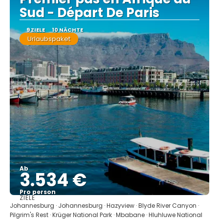
Sud - Départ De Paris
9 ZIELE
10 NÄCHTE
Urlaubspaket
Ab
3.534 €
Pro person
ZIELE
Sehen
Johannesburg · Johannesburg · Hazyview · Blyde River Canyon ·
Pilgrim's Rest · Krüger National Park · Mbabane · Hluhluwe National