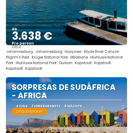
Ab
3.638 €
Pro person
ZIELE
Sehen
Johannesburg · Johannesburg · Hazyview · Blyde River Canyon ·
Pilgrim's Rest · Krüger National Park · Mbabane · Hluhluwe National
Park · Hluhluwe National Park · Durban · Kapstadt · Kapstadt ·
Kapstadt · Kapstadt
SORPRESAS DE SUDÁFRICA
- AFRICA
4 ZIELE
1 VERKEHRSNETZ
8 NÄCHTE
Urlaubspaket