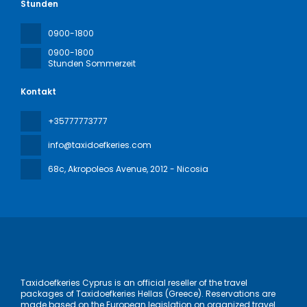
Stunden
0900-1800
0900-1800
Stunden Sommerzeit
Kontakt
+35777773777
info@taxidoefkeries.com
68c, Akropoleos Avenue
, 2012 - Nicosia
Taxidoefkeries Cyprus is an official reseller of the travel
packages of Taxidoefkeries Hellas (Greece). Reservations are
made based on the European legislation on organized travel