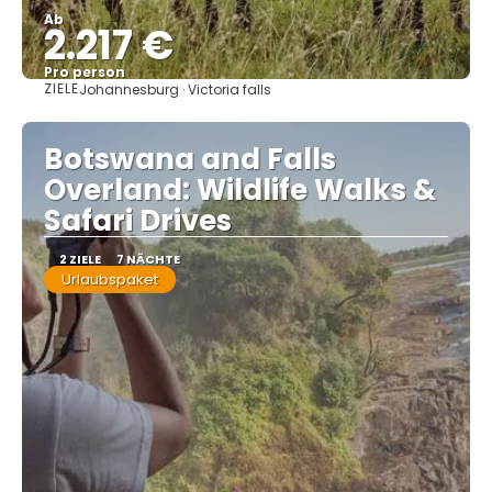
Ab
2.217 €
Pro person
ZIELE
Johannesburg · Victoria falls
Sehen
Botswana and Falls
Overland: Wildlife Walks &
Safari Drives
2 ZIELE
7 NÄCHTE
Urlaubspaket