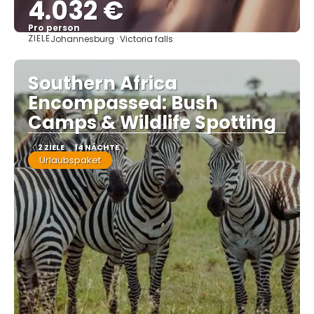
4.032 €
Pro person
ZIELE
Johannesburg · Victoria falls
Sehen
Southern Africa
Encompassed: Bush
Camps & Wildlife Spotting
2 ZIELE
14 NÄCHTE
Urlaubspaket