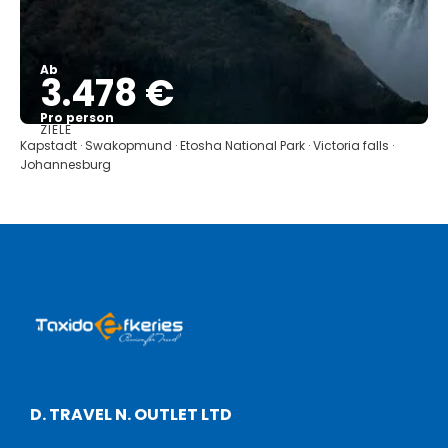
Ab
3.478 €
Pro person
ZIELE
Sehen
Kapstadt · Swakopmund · Etosha National Park · Victoria falls ·
Johannesburg
D. TRAVEL N. OUTLET LTD