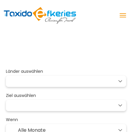
+
Pakete
Mehrere Ziele
Ein
Anreise + Unterkunft
Länder auswählen
Ziel auswählen
Wenn