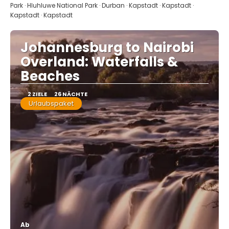
Park · Hluhluwe National Park · Durban · Kapstadt · Kapstadt ·
Kapstadt · Kapstadt
Johannesburg to Nairobi
Overland: Waterfalls &
Beaches
2 ZIELE
26 NÄCHTE
Urlaubspaket
Ab