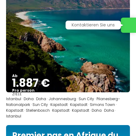
Ab
1.887 €
Pro person
ZIELE
Sehen
Istanbul · Doha · Doha · Johannesburg · Sun City · Pilanesberg-
Nationalpark · Sun City · Kapstadt · Kapstadt · Simons Town ·
Kapstadt · Stellenbosch · Kapstadt · Kapstadt · Doha · Doha ·
Istanbul
Premier pas en Afrique du