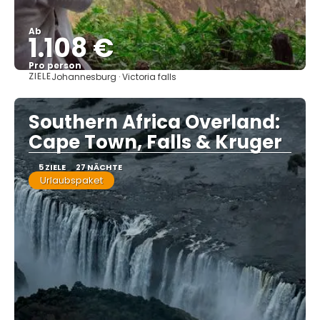
Ab
1.108 €
Pro person
ZIELE
Johannesburg · Victoria falls
Sehen
Southern Africa Overland:
Cape Town, Falls & Kruger
5 ZIELE
27 NÄCHTE
Urlaubspaket