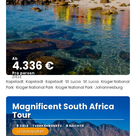
Ab
4.336 €
Pro person
ZIELE
Sehen
Kapstadt · Kapstadt · Kapstadt · St. Lucia · St. Lucia · Krüger National
Park · Krüger National Park · Krüger National Park · Johannesburg
Magnificent South Africa
Tour
8 ZIELE
1 VERKEHRSNETZ
8 NÄCHTE
Urlaubspaket