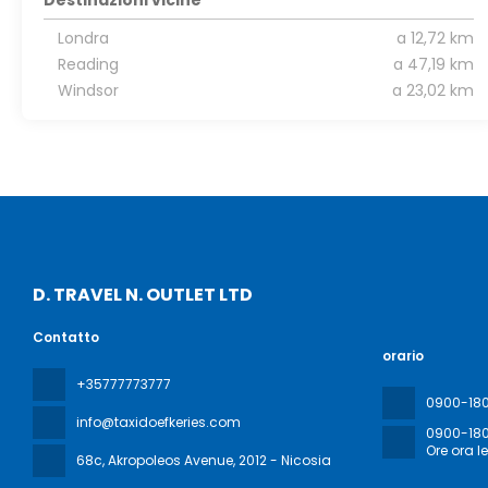
Destinazioni vicine
Londra
a 12,72 km
Reading
a 47,19 km
Windsor
a 23,02 km
D. TRAVEL N. OUTLET LTD
Contatto
orario
+35777773777
0900-18
info@taxidoefkeries.com
0900-18
Ore ora l
68c, Akropoleos Avenue
, 2012 - Nicosia