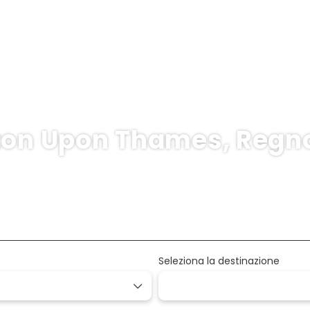
ton Upon Thames, Regno
+
Noleggio Auto
Attività
sporto + Alloggio
Seleziona la destinazione