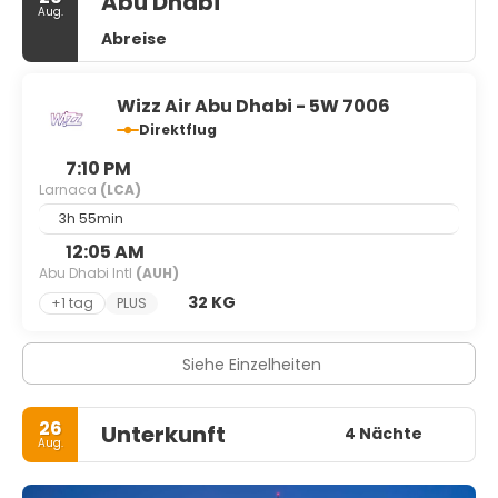
Abu Dhabi
Aug.
Abreise
Wizz Air Abu Dhabi - 5W 7006
Direktflug
7:10 PM
Larnaca
(LCA)
3h 55min
12:05 AM
Abu Dhabi Intl
(AUH)
32 KG
+1 tag
PLUS
Siehe Einzelheiten
26
Unterkunft
4 Nächte
Aug.