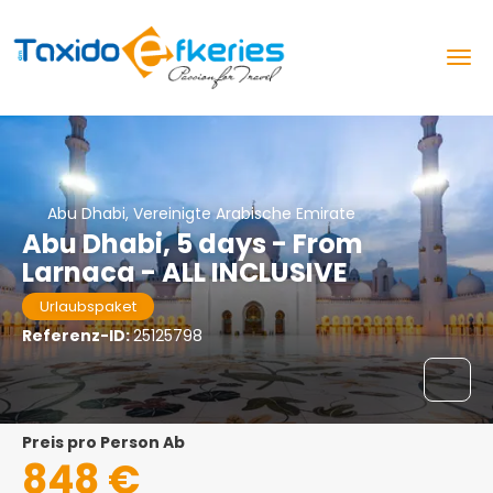
Abu Dhabi, Vereinigte Arabische Emirate
Abu Dhabi, 5 days - From
Larnaca - ALL INCLUSIVE
Urlaubspaket
Referenz-ID:
25125798
Preis pro Person Ab
848 €