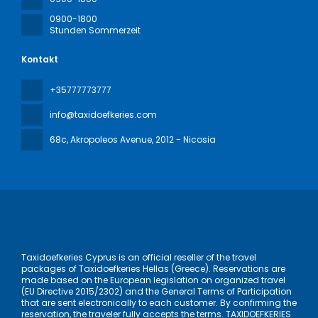
0900-1800
Stunden Sommerzeit
Kontakt
+35777773777
info@taxidoefkeries.com
68c, Akropoleos Avenue
, 2012 - Nicosia
Taxidoefkeries Cyprus is an official reseller of the travel
packages of Taxidoefkeries Hellas (Greece). Reservations are
made based on the European legislation on organized travel
(EU Directive 2015/2302) and the General Terms of Participation
that are sent electronically to each customer. By confirming the
reservation, the traveler fully accepts the terms. TAXIDOEFKERIES