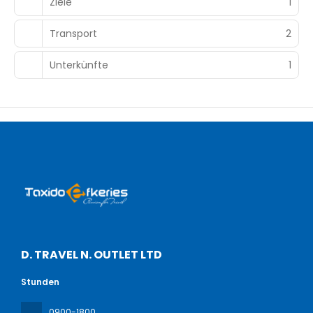
Ziele
1
Transport
2
Unterkünfte
1
D. TRAVEL N. OUTLET LTD
Stunden
0900-1800