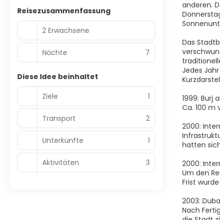
anderen. De
Reisezusammenfassung
Donnerstag
Sonnenunt
2 Erwachsene
Das Stadtb
verschwund
Nächte
7
traditione
Jedes Jahr 
Diese Idee beinhaltet
Kurzdarstel
Ziele
1
1999: Burj a
Ca. 100 m v
Transport
2
2000: Inter
Infrastruk
Unterkünfte
1
hatten sic
Aktivitäten
3
2000: Inte
Um den Reg
Frist wurd
2003: Dubai
Nach Fertig
die Stadt 