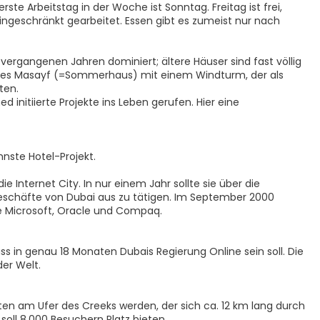
te Arbeitstag in der Woche ist Sonntag. Freitag ist frei,
ingeschränkt gearbeitet. Essen gibt es zumeist nur nach
vergangenen Jahren dominiert; ältere Häuser sind fast völlig
autes Masayf (=Sommerhaus) mit einem Windturm, der als
ten.
initiierte Projekte ins Leben gerufen. Hier eine
hnste Hotel-Projekt.
 Internet City. In nur einem Jahr sollte sie über die
eschäfte von Dubai aus zu tätigen. Im September 2000
ie Microsoft, Oracle und Compaq.
s in genau 18 Monaten Dubais Regierung Online sein soll. Die
der Welt.
itten am Ufer des Creeks werden, der sich ca. 12 km lang durch
oll 8.000 Besuchern Platz bieten.