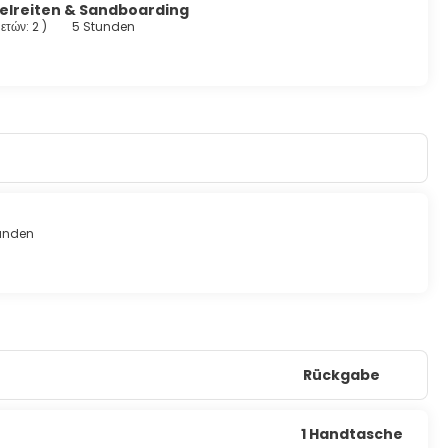
elreiten & Sandboarding
 ετών: 2
)
5 Stunden
unden
Rückgabe
1 Handtasche