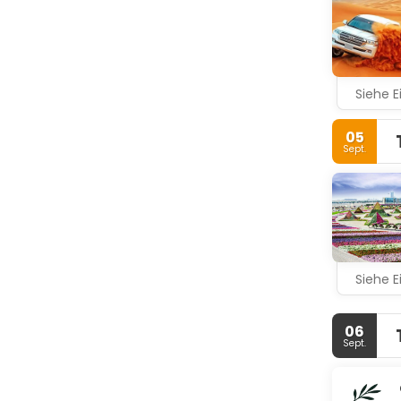
Siehe E
05
Sept.
Siehe E
06
Sept.