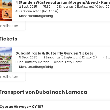
4 Stunden Wüstensafari am Morgen/Abend - Kam
2 Sept. 2025
15:30
2 Eingangs
(
Ενήλικες από 10 έως 100
4Hrs Share safari (No Dinner)
Nicht erstattungsfähig
inzelheiten
Tickets
Dubai Miracle & Butterfly Garden Tickets
5 Sept. 2025
2 Eingangs
(
Ενήλικες από 12 ετών: 2
)
4 St
Dubai Butterfly Garden - General Entry Ticket
Nicht erstattungsfähig
inzelheiten
Transport von Dubai nach Larnaca
Cyprus Airways - CY 107