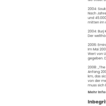
2004: Souk
Nach Jahre
und 45.000
mitten im 
2004: Burj 
Der welthöc
2006: Emira
Im Mai 200
Wert von U$
gegeben. D
2008: „The
Anfang 200
km, das si
von der me
Mehr Info
Inbegri