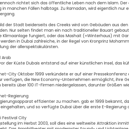
nnoch richtet sich das öffentliche Leben nach dem Islam. Der ers
 in manchen Fällen halbtags. Zu Ramadan, wird eigentlich nur e
ergang.
ild der Stadt beiderseits des Creeks wird von Gebäuden aus den 
en. Nur selten findet man ein nach traditioneller Bauart geb
lle Klimaanlage fungiert, oder das Mashait (=Winterhaus) mit Gar
werden in Dubai zahlreiche, in der Regel von Kronprinz Mohammed 
lung der allerspektakulärsten.
l Arab
or der Küste Dubais entstand auf einer künstlichen Insel, das kü
net-City Oktober 1999 verkündete er auf einer Pressekonferenz die
tur verfügen, die New Economy-Unternehmen ermöglicht, ihre G
h bereits über 100 IT-Firmen niedergelassen, darunter Größen w
rnet-Regierung
ierungsapparat effizienter zu machen. gab er 1999 bekannt, das
e eingehalten, und so verfügte Dubai über die erste E-Regierung 
 Festival City
stellung im Herbst 2003, soll dies eine weltweite Attraktion inm
zieht. Das Amphitheater mit modernster Sound- und Lichtanlage s