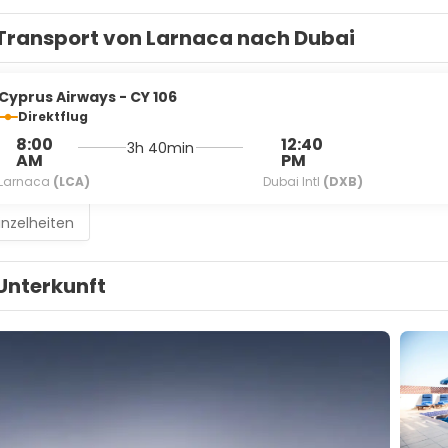
Transport von Larnaca nach Dubai
Cyprus Airways - CY 106
Direktflug
8:00
12:40
3h 40min
AM
PM
Larnaca
(LCA)
Dubai Intl
(DXB)
inzelheiten
Unterkunft