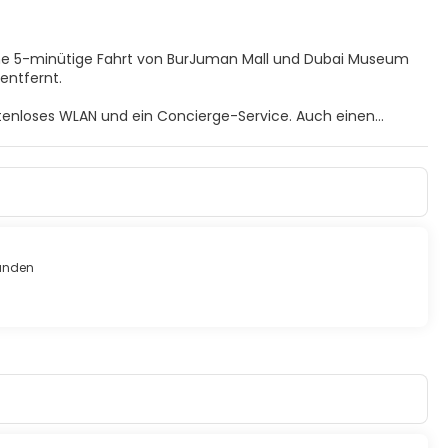
eine 5-minütige Fahrt von BurJuman Mall und Dubai Museum
 entfernt.
ostenloses WLAN und ein Concierge-Service. Auch einen
 Hause. Ein WLAN-Internetzugang (kostenlos) ist ebenso
d Haartrockner. Zur Austattung gehören Telefone ebenso
 wird täglich von 06:30 Uhr bis 10:30 Uhr ein
unden
gsservice und eine rund um die Uhr besetzte Rezeption. Vor