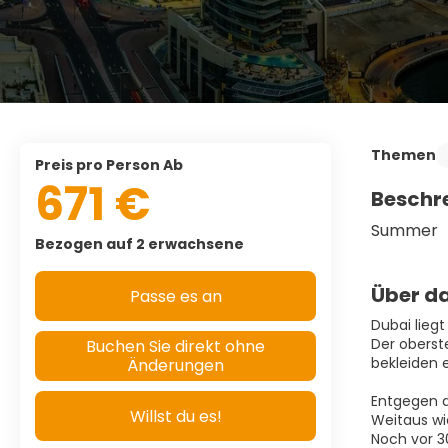
Themen
Preis pro Person Ab
671 €
Beschr
Summer
Bezogen auf 2 erwachsene
Über da
Passe es an
Dubai lieg
Der oberst
Buchen Sie direkt ohne
bekleiden e
Änderungen
Entgegen d
Willst du es!
Weitaus wi
Noch vor 3