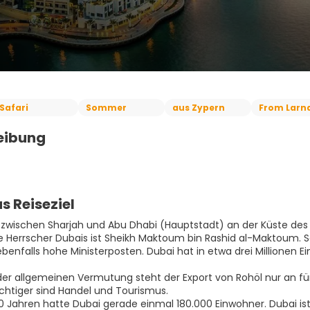
Safari
Sommer
aus Zypern
From Larn
eibung
s Reiseziel
t zwischen Sharjah und Abu Dhabi (Hauptstadt) an der Küste des
e Herrscher Dubais ist Sheikh Maktoum bin Rashid al-Maktoum
benfalls hohe Ministerposten. Dubai hat in etwa drei Millionen E
er allgemeinen Vermutung steht der Export von Rohöl nur an fün
chtiger sind Handel und Tourismus.
0 Jahren hatte Dubai gerade einmal 180.000 Einwohner. Dubai ist