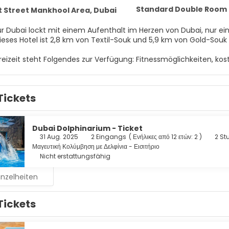
Standard Double Room
 Street Mankhool Area, Dubai
r Dubai lockt mit einem Aufenthalt im Herzen von Dubai, nur 
ntfernt. Dieses Hotel ist 2,8 km von Textil-Souk und 5,9 km von Gold-Souk
Freizeit steht Folgendes zur Verfügung: Fitnessmöglichkeiten, k
den/Kiosk und einen Verkaufsautomaten bietet dieses Hotel.
in einem der 691 klimatisierten Zimmer mit LCD-Fernseher wie zu
Tickets
wie Satellitenempfang. Die Badezimmer bieten Duschwannen un
und Schreibtische.
n Tag bei einem Drink an der Bar/Lounge ausklingen. Gegen Gebühr
Dubai Dolphinarium - Ticket
buffet angeboten. LOCALIZE
31 Aug. 2025
2 Eingangs
(
Ενήλικες από 12 ετών: 2
)
2 St
Μαγευτική Κολύμβηση με Δελφίνια - Εισιτήριο
t gehören kostenlose Zeitungen in der Lobby, ein Textilreinigun
Nicht erstattungsfähig
 Folgendes: begrenzte Parkplätze.
inzelheiten
Tickets