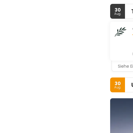
30
Aug.
Siehe E
30
Aug.