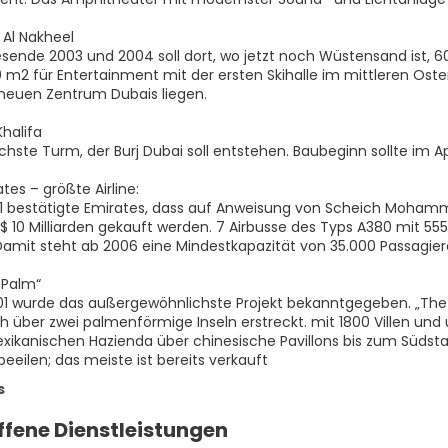
 Al Nakheel
sende 2003 und 2004 soll dort, wo jetzt noch Wüstensand ist, 
 m2 für Entertainment mit der ersten Skihalle im mittleren Ost
neuen Zentrum Dubais liegen.
Khalifa
hste Turm, der Burj Dubai soll entstehen. Baubeginn sollte im Apr
tes – größte Airline:
1 bestätigte Emirates, dass auf Anweisung von Scheich Moham
 10 Milliarden gekauft werden. 7 Airbusse des Typs A380 mit 555 S
amit steht ab 2006 eine Mindestkapazität von 35.000 Passagiere
 Palm“
1 wurde das außergewöhnlichste Projekt bekanntgegeben. „The 
ch über zwei palmenförmige Inseln erstreckt. mit 1800 Villen un
xikanischen Hazienda über chinesische Pavillons bis zum Südstaa
s
ffene Dienstleistungen