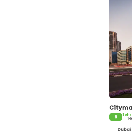
Cityma
Sehr
8
14
Dubai -