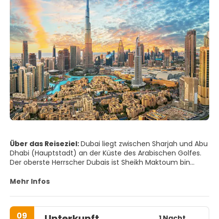
Über das Reiseziel:
Dubai liegt zwischen Sharjah und Abu
Dhabi (Hauptstadt) an der Küste des Arabischen Golfes.
Der oberste Herrscher Dubais ist Sheikh Maktoum bin
Rashid al-Maktoum. Seine beiden Brüder, Sheikh Hamdan
und Sheikh Mohammed bekleiden ebenfalls hohe
Mehr Infos
Ministerposten. Dubai hat in etwa drei Millionen Einwohner,
darunter etwa 600.000 Emiratis.
09
Unterkunft
Entgegen der allgemeinen Vermutung steht der Export
1 Nacht