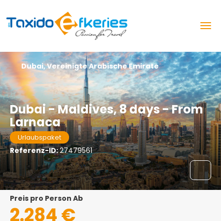
Dubai, Vereinigte Arabische Emirate
Dubai - Maldives, 8 days - From
Larnaca
Urlaubspaket
Referenz-ID:
27479561
Preis pro Person Ab
2.284 €