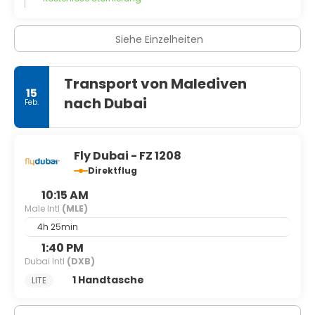
Siehe Einzelheiten
Transport von Malediven
15
nach Dubai
Feb.
Fly Dubai - FZ 1208
Direktflug
10:15 AM
Male Intl
(MLE)
4h 25min
1:40 PM
Dubai Intl
(DXB)
1 Handtasche
LITE