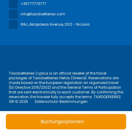
+35777773777
info@taxidoefkeries.com
68c, Akropoleos Avenue
, 2012 - Nicosia
Taxidoefkeries Cyprus is an official reseller of the travel
packages of Taxidoefkeries Hellas (Greece). Reservations are
made based on the European legislation on organized travel
(EU Directive 2015/2302) and the General Terms of Participation
that are sent electronically to each customer. By confirming the
reservation, the traveler fully accepts the terms. TAXIDOEFKERIES
GR © 2026
Datenschutz-Bestimmungen
Buchungsoptionen