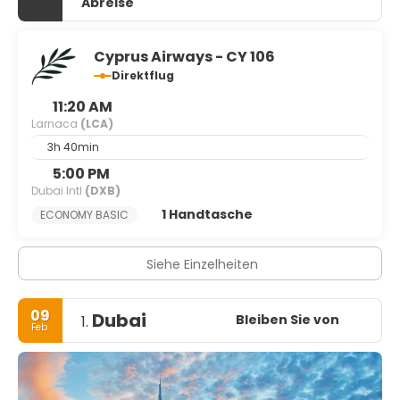
Abreise
Cyprus Airways - CY 106
Direktflug
11:20 AM
Larnaca
(LCA)
3h 40min
5:00 PM
Dubai Intl
(DXB)
1 Handtasche
ECONOMY BASIC
Siehe Einzelheiten
09
Dubai
Bleiben Sie von
1.
Feb.