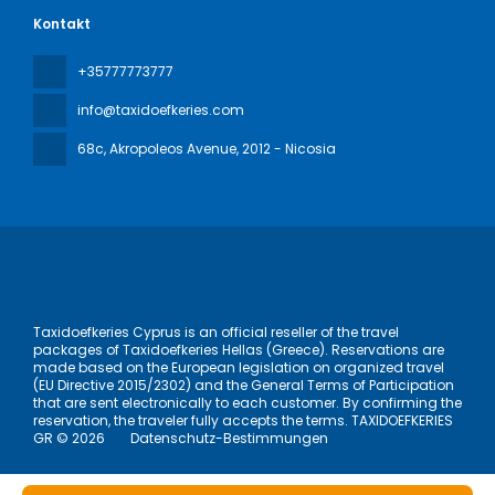
2006: Emirates – größte Airline:
Kontakt
Im Mai 2001 bestätigte Emirates, dass auf Anweisung von
Scheich Mohammed bis zu 60 neue Großraumflugzeuge
+35777773777
des Typs A380 im Wert von U$ 10 Milliarden gekauft
werden. 7 Airbusse des Typs A380 mit 555 Sitzen hatte
info@taxidoefkeries.com
Emirates bereits als erste Airline in Auftrag gegeben.
Damit steht ab 2006 eine Mindestkapazität von 35.000
68c, Akropoleos Avenue
, 2012 - Nicosia
Passagieren täglich zur Verfügung.
2008: „The Palm“
Anfang 2001 wurde das außergewöhnlichste Projekt
bekanntgegeben. „The Palm“, ein riesiges Re¬sort mit
einem Durchmesser von 5 km, das sich über zwei
palmenförmige Inseln erstreckt. mit 1800 Villen und über
hundert Town-Houses. 20 Modelle stehen zur Auswahl,
von der mexikanischen Hazienda über chinesische
Taxidoefkeries Cyprus is an official reseller of the travel
Pavillons bis zum Südstaaten-Anwesen. Wer hier in eine
packages of Taxidoefkeries Hellas (Greece). Reservations are
Immobilie investieren will, muss sich beeilen; das meiste
made based on the European legislation on organized travel
(EU Directive 2015/2302) and the General Terms of Participation
that are sent electronically to each customer. By confirming the
reservation, the traveler fully accepts the terms. TAXIDOEFKERIES
GR © 2026
Datenschutz-Bestimmungen