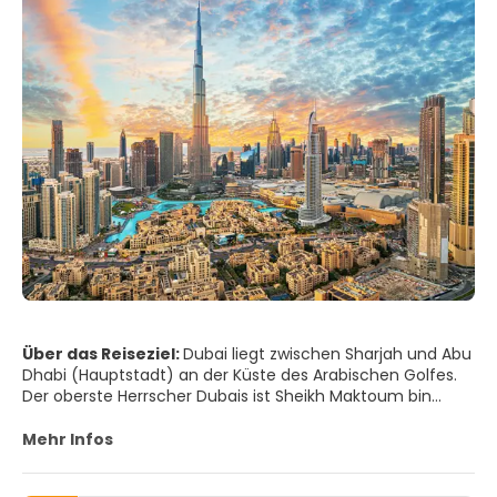
Über das Reiseziel:
Dubai liegt zwischen Sharjah und Abu
Dhabi (Hauptstadt) an der Küste des Arabischen Golfes.
Der oberste Herrscher Dubais ist Sheikh Maktoum bin
Rashid al-Maktoum. Seine beiden Brüder, Sheikh Hamdan
und Sheikh Mohammed bekleiden ebenfalls hohe
Mehr Infos
Ministerposten. Dubai hat in etwa drei Millionen Einwohner,
darunter etwa 600.000 Emiratis.