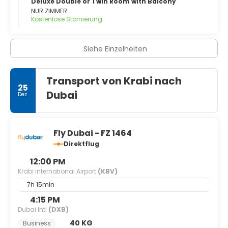
Deluxe Double or Twin Room with Balcony
NUR ZIMMER
Kostenlose Stornierung
Siehe Einzelheiten
Transport von Krabi nach
25
Dubai
Dez.
Fly Dubai - FZ 1464
Direktflug
12:00 PM
Krabi international Airport
(KBV)
7h 15min
4:15 PM
Dubai Intl
(DXB)
40 KG
Business