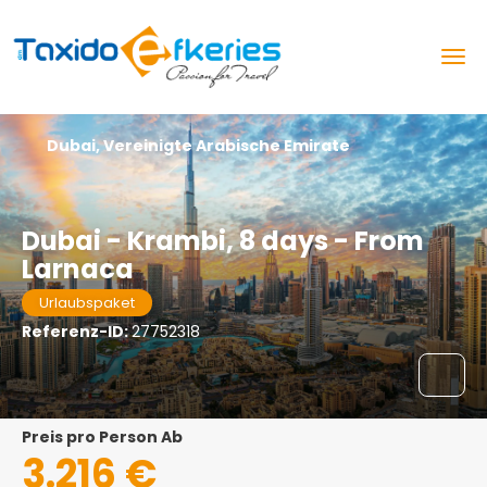
Dubai, Vereinigte Arabische Emirate
Dubai - Krambi, 8 days - From
Larnaca
Urlaubspaket
Referenz-ID:
27752318
Preis pro Person Ab
3.216 €