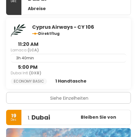
Dez.
Abreise
Cyprus Airways - CY 106
Direktflug
11:20 AM
Larnaca
(LCA)
3h 40min
5:00 PM
Dubai Intl
(DXB)
1 Handtasche
ECONOMY BASIC
Siehe Einzelheiten
19
Dubai
Bleiben Sie von
1.
Dez.