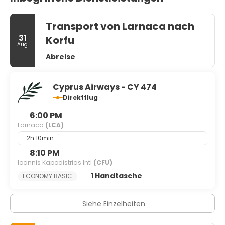
Transport von Larnaca nach
31
Korfu
Aug.
Abreise
Cyprus Airways - CY 474
Direktflug
6:00 PM
Larnaca
(LCA)
2h 10min
8:10 PM
Ioannis Kapodistrias Intl
(CFU)
1 Handtasche
ECONOMY BASIC
Siehe Einzelheiten