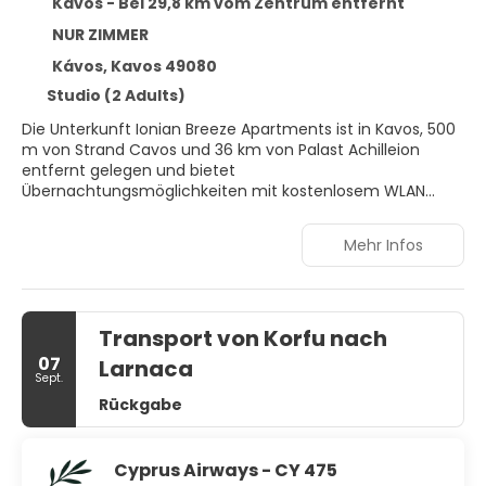
Kavos - Bei 29,8 km vom Zentrum entfernt
NUR ZIMMER
Kávos, Kavos 49080
Studio (2 Adults)
Die Unterkunft Ionian Breeze Apartments ist in Kavos, 500
m von Strand Cavos und 36 km von Palast Achilleion
entfernt gelegen und bietet
Übernachtungsmöglichkeiten mit kostenlosem WLAN
einer Klimaanlage und Zugang zu einem Garten mit einer
Terrasse. Es gibt einen Kühlschrank sowie auch einen
Mehr Infos
Wasserkocher. In der Unterkunft Ionian Breeze
Apartments steht eine Autovermietung zur Verfügung.
Pontikonisi liegt 37 km von der Unterkunft Ionian Breeze
Apartments entfernt, während Kirche von Panagia
Transport von Korfu nach
Vlacherna Garitsa 44 km von der Unterkunft entfernt ist.
Der nächstgelegene Flughafen ist der Flughafen Korfu, 47
07
Larnaca
km von der Unterkunft Ionian Breeze Apartments
Sept.
entfernt. Die Unterkunft bietet einen kostenpflichtigen
Rückgabe
Flughafentransfer.
Cyprus Airways - CY 475