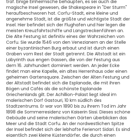
traf. Einige Einheimische behaupten, es sei auch die
magische Insel gewesen, die Shakespeare in "Der Sturm"
heraufbeschworen hat. Corfu-Stadt, eine kleine und
angenehme Stadt, ist die größte und wichtigste Stadt der
Insel. Hier befindet sich der Flughafen und hier legen die
meisten Kreuzfahrtschiffe und Langstreckenfähren an.
Die Alte Festung ist definitiv eines der Wahrzeichen von
Corfu. Sie wurde 1546 von den Venezianern an der Stelle
einer byzantinischen Burg erbaut und ist durch einen
Graben vom Rest der Stadt getrennt. Die Altstadt ist ein
Labyrinth aus engen Gassen, die von der Festung aus
dem 16. Jahrhundert dominiert werden. An jeder Ecke
findet man eine Kapelle, ein altes Herrenhaus oder einen
geheimen Gartensquare. Zwischen der Alten Festung und
der Altstadt befindet sich die Esplanade, die mit ihren
Bögen und Cafés als die schönste Esplanade
Griechenlands gilt. Der Achillion-Palast liegt ideal im
malerischen Dorf Gastouri, 10 km südlich des
Stadtzentrums. Er war von 1890 bis zu ihrem Tod im Jahr
1898 die Sommerresidenz von Kaiserin Sissi. Dieses schöne
Gebäude und seine malerischen Gärten überblicken das
Meer und die Stadt Corfu. An der nordwestlichen Spitze
der Insel befindet sich der lebhafte Ferienort Sidari. Es sind
eigentlich zwei kleine Küstendörfer, die durch einen