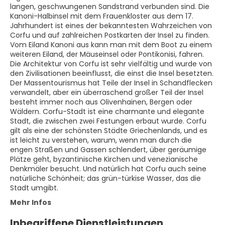
langen, geschwungenen Sandstrand verbunden sind. Die
Kanoni-Halbinsel mit dem Frauenkloster aus dem 17.
Jahrhundert ist eines der bekanntesten Wahrzeichen von
Corfu und auf zahlreichen Postkarten der Insel zu finden.
Vom Eiland Kanoni aus kann man mit dem Boot zu einem
weiteren Eiland, der Mäuseinsel oder Pontikonisi, fahren.
Die Architektur von Corfu ist sehr vielfältig und wurde von
den Zivilisationen beeinflusst, die einst die Insel besetzten.
Der Massentourismus hat Teile der Insel in Schandflecken
verwandelt, aber ein überraschend großer Teil der Insel
besteht immer noch aus Olivenhainen, Bergen oder
Wäldern. Corfu-Stadt ist eine charmante und elegante
Stadt, die zwischen zwei Festungen erbaut wurde. Corfu
gilt als eine der schönsten Städte Griechenlands, und es
ist leicht zu verstehen, warum, wenn man durch die
engen Straßen und Gassen schlendert, über geräumige
Plätze geht, byzantinische Kirchen und venezianische
Denkmäler besucht. Und natürlich hat Corfu auch seine
natürliche Schönheit; das grün-türkise Wasser, das die
Stadt umgibt.
Mehr Infos
Inbegriffene Dienstleistungen