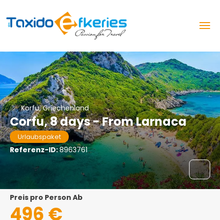
Korfu, Griechenland
Corfu, 8 days - From Larnaca
Urlaubspaket
Referenz-ID:
8963761
Preis pro Person Ab
496 €