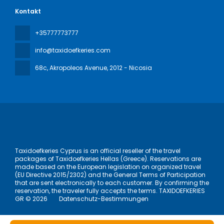
Kontakt
+35777773777
info@taxidoefkeries.com
68c, Akropoleos Avenue
, 2012 - Nicosia
Taxidoefkeries Cyprus is an official reseller of the travel
packages of Taxidoefkeries Hellas (Greece). Reservations are
made based on the European legislation on organized travel
(EU Directive 2015/2302) and the General Terms of Participation
that are sent electronically to each customer. By confirming the
reservation, the traveler fully accepts the terms. TAXIDOEFKERIES
GR © 2026
Datenschutz-Bestimmungen