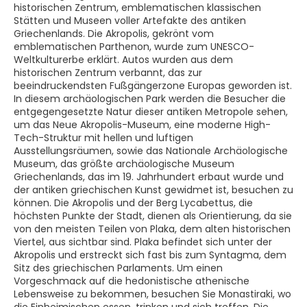
historischen Zentrum, emblematischen klassischen
Stätten und Museen voller Artefakte des antiken
Griechenlands. Die Akropolis, gekrönt vom
emblematischen Parthenon, wurde zum UNESCO-
Weltkulturerbe erklärt. Autos wurden aus dem
historischen Zentrum verbannt, das zur
beeindruckendsten Fußgängerzone Europas geworden ist.
In diesem archäologischen Park werden die Besucher die
entgegengesetzte Natur dieser antiken Metropole sehen,
um das Neue Akropolis-Museum, eine moderne High-
Tech-Struktur mit hellen und luftigen
Ausstellungsräumen, sowie das Nationale Archäologische
Museum, das größte archäologische Museum
Griechenlands, das im 19. Jahrhundert erbaut wurde und
der antiken griechischen Kunst gewidmet ist, besuchen zu
können. Die Akropolis und der Berg Lycabettus, die
höchsten Punkte der Stadt, dienen als Orientierung, da sie
von den meisten Teilen von Plaka, dem alten historischen
Viertel, aus sichtbar sind. Plaka befindet sich unter der
Akropolis und erstreckt sich fast bis zum Syntagma, dem
Sitz des griechischen Parlaments. Um einen
Vorgeschmack auf die hedonistische athenische
Lebensweise zu bekommen, besuchen Sie Monastiraki, wo
die Einheimischen essen, trinken und sich treffen. Die