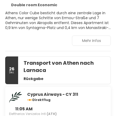
Double room Economic
Athens Color Cube besticht durch eine zentrale Lage in
Athen, nur wenige Schritte von Ermou-Straße und 7
Gehminuten von Akropolis entfernt. Dieses Apartment ist
0,9 km von Syntagma-Platz und 0,4 km von Monastiraki-
Flohmarkt entfernt.
Mehr Infos
Freu dich in deiner Freizeit auf: Fahrradverleih und
kostenloses WLAN.
Fühl dich in einem der 6 Zimmer, die individuell
Transport von Athen nach
ausgestattet sind und Küchen bieten, die über große
Kühlschränke/Gefrierfächer und Herdplatte verfügen, wie
26
Larnaca
zu Hause. WLAN-Internetzugang (kostenlos) und
Dez.
Flachbildfernseher sorgen für Unterhaltung. Zur
Rückgabe
Austattung gehören Safes und Schreibtische; die Zimmer
werden einmal pro Aufenthalt sauber gemacht.
Cyprus Airways - CY 311
Zum Angebot gehören ein Express-Check-in, ein Express-
Direktflug
Check-out und eine Gepäckaufbewahrung.
11:05 AM
Eleftherios Venizelos Intl
(ATH)