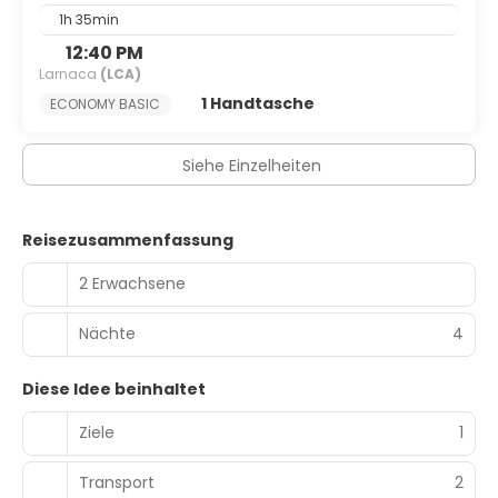
1h 35min
12:40 PM
Larnaca
(LCA)
1 Handtasche
ECONOMY BASIC
Siehe Einzelheiten
Reisezusammenfassung
2 Erwachsene
Nächte
4
Diese Idee beinhaltet
Ziele
1
Transport
2