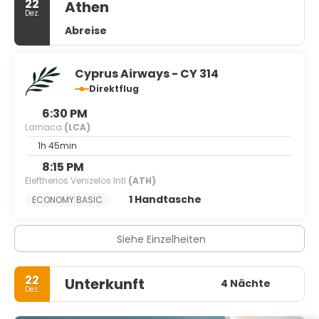
22
Athen
Dez.
Abreise
Cyprus Airways - CY 314
Direktflug
6:30 PM
Larnaca
(LCA)
1h 45min
8:15 PM
Eleftherios Venizelos Intl
(ATH)
1 Handtasche
ECONOMY BASIC
Siehe Einzelheiten
22
Unterkunft
4 Nächte
Dez.