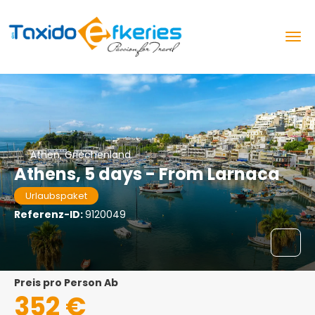
Athen, Griechenland
Athens, 5 days - From Larnaca
Urlaubspaket
Referenz-ID:
9120049
Preis pro Person Ab
352 €