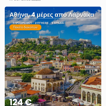
Βλέπω
Αθήνα, 4 μέρες από Λάρνακα
1 ΠΡΟΟΡΙΣΜΟΊ
2 ΠΤΉΣΕΙΣ
3 ΒΡΆΔΙΑ
Πακέτο διακοπών
από
124 €