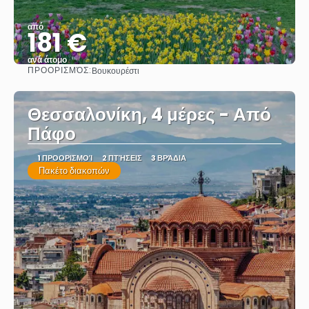
από
181 €
ανά άτομο
ΠΡΟΟΡΙΣΜΌΣ:
Βουκουρέστι
Βλέπω
Θεσσαλονίκη, 4 μέρες - Από
Πάφο
1 ΠΡΟΟΡΙΣΜΟΊ
2 ΠΤΉΣΕΙΣ
3 ΒΡΆΔΙΑ
Πακέτο διακοπών