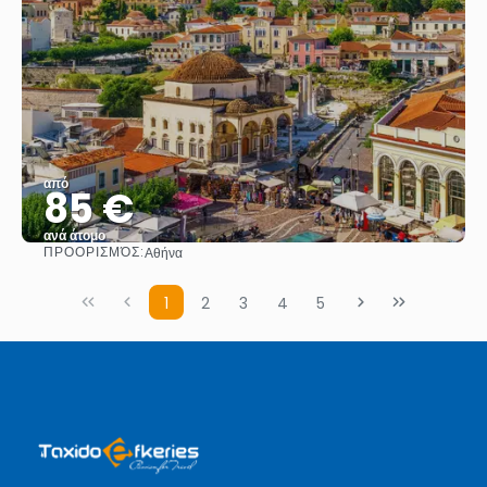
από
85 €
ανά άτομο
ΠΡΟΟΡΙΣΜΌΣ:
Αθήνα
Βλέπω
1
2
3
4
5