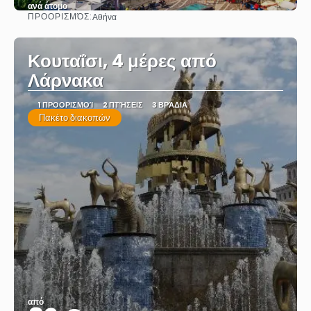
ανά άτομο
ΠΡΟΟΡΙΣΜΌΣ:
Αθήνα
Βλέπω
Κουταΐσι, 4 μέρες από
Λάρνακα
1 ΠΡΟΟΡΙΣΜΟΊ
2 ΠΤΉΣΕΙΣ
3 ΒΡΆΔΙΑ
Πακέτο διακοπών
από