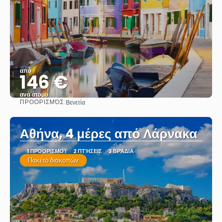
από
146 €
ανά άτομο
ΠΡΟΟΡΙΣΜΌΣ:
Βενετία
Βλέπω
Αθήνα, 4 μέρες από Λάρνακα
1 ΠΡΟΟΡΙΣΜΟΊ
2 ΠΤΉΣΕΙΣ
3 ΒΡΆΔΙΑ
Πακέτο διακοπών