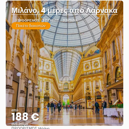
Μιλάνο, 4 μέρες από Λάρνακα
1 ΠΡΟΟΡΙΣΜΟΊ
2 ΠΤΉΣΕΙΣ
3 ΒΡΆΔΙΑ
Πακέτο διακοπών
από
188 €
ανά άτομο
ΠΡΟΟΡΙΣΜΌΣ:
Μιλάνο