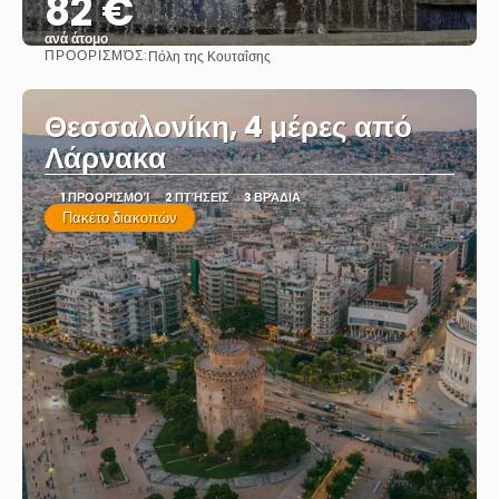
82 €
ανά άτομο
ΠΡΟΟΡΙΣΜΌΣ:
Πόλη της Κουταΐσης
Βλέπω
Θεσσαλονίκη, 4 μέρες από
Λάρνακα
1 ΠΡΟΟΡΙΣΜΟΊ
2 ΠΤΉΣΕΙΣ
3 ΒΡΆΔΙΑ
Πακέτο διακοπών