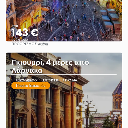
από
143 €
ανά άτομο
ΠΡΟΟΡΙΣΜΌΣ:
Αθήνα
Βλέπω
Γκιουμρί, 4 μέρες από
Λάρνακα
1 ΠΡΟΟΡΙΣΜΟΊ
2 ΠΤΉΣΕΙΣ
3 ΒΡΆΔΙΑ
Πακέτο διακοπών