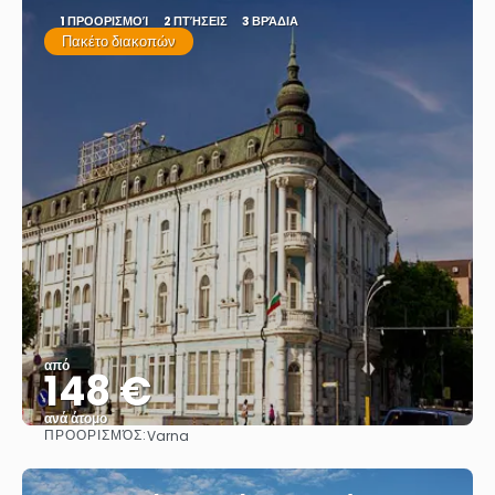
1 ΠΡΟΟΡΙΣΜΟΊ
2 ΠΤΉΣΕΙΣ
3 ΒΡΆΔΙΑ
Πακέτο διακοπών
από
148 €
ανά άτομο
ΠΡΟΟΡΙΣΜΌΣ:
Varna
Βλέπω