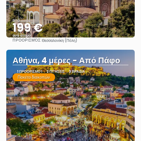
από
199 €
ανά άτομο
ΠΡΟΟΡΙΣΜΌΣ:
Θεσσαλονίκη (Πόλη)
Βλέπω
Αθήνα, 4 μέρες - Από Πάφο
1 ΠΡΟΟΡΙΣΜΟΊ
2 ΠΤΉΣΕΙΣ
3 ΒΡΆΔΙΑ
Πακέτο διακοπών