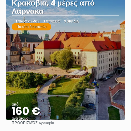
Κρακοβία, 4 μέρες από
Λάρνακα
1 ΠΡΟΟΡΙΣΜΟΊ
2 ΠΤΉΣΕΙΣ
3 ΒΡΆΔΙΑ
Πακέτο διακοπών
από
160 €
ανά άτομο
ΠΡΟΟΡΙΣΜΌΣ:
Κρακοβία
Βλέπω