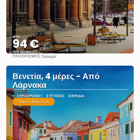
από
94 €
ανά άτομο
ΠΡΟΟΡΙΣΜΌΣ:
Γκιουμρί
Βλέπω
Βενετία, 4 μέρες - Από
Λάρνακα
1 ΠΡΟΟΡΙΣΜΟΊ
2 ΠΤΉΣΕΙΣ
3 ΒΡΆΔΙΑ
Πακέτο διακοπών