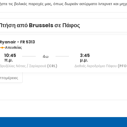
στε τις βολικές παροχές μας, όπως δωρεάν ασύρματο ίντερνετ και μ
σε ένα από τα 187 δωμάτιά μας, τα οποία διαθέτουν τηλεοράσεις LCD.
 επίσης παρέχονται για τη διασκέδασή σας δορυφορικά κανάλια. Τα μπάνι
Πτήση από Brussels σε Πάφος
 χρέωση είναι διαθέσιμο πρωινό (σε μπουφέ) τις καθημερινές μεταξύ 6:3
τικές παροχές περιλαμβάνονται ρεσεψιόν όλο το 24ωρο, πολύγλωσσο
Ryanair - FR 5313
θμευση χωρίς παρκαδόρο (με χρέωση).
Απευθείας
10:45
3:45
4ω
π.μ.
μ.μ.
Βρυξέλλες Νότιες / Σαρλερουά
(CRL)
Διεθνές Αεροδρόμιο Πάφου
(PFO
επτομέρειες