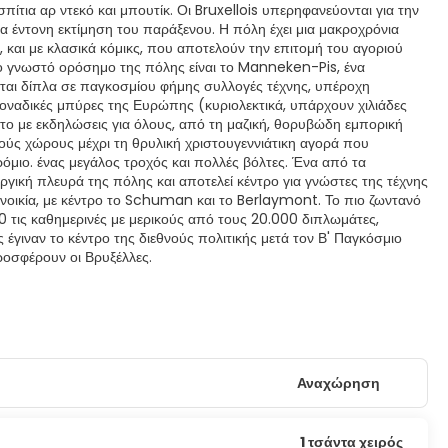
ίτια αρ ντεκό και μπουτίκ. Οι Bruxellois υπερηφανεύονται για την
ια έντονη εκτίμηση του παράξενου. Η πόλη έχει μια μακροχρόνια
 και με κλασικά κόμικς, που αποτελούν την επιτομή του αγοριού
πιο γνωστό ορόσημο της πόλης είναι το Manneken-Pis, ένα
νται δίπλα σε παγκοσμίου φήμης συλλογές τέχνης, υπέροχη
ι μοναδικές μπύρες της Ευρώπης (κυριολεκτικά, υπάρχουν χιλιάδες
μάτο με εκδηλώσεις για όλους, από τη μαζική, θορυβώδη εμπορική
ακούς χώρους μέχρι τη θρυλική χριστουγεννιάτικη αγορά που
όμιο. ένας μεγάλος τροχός και πολλές βόλτες. Ένα από τα
υργική πλευρά της πόλης και αποτελεί κέντρο για γνώστες της τέχνης
υνοικία, με κέντρο το Schuman και το Berlaymont. Το πιο ζωντανό
0 τις καθημερινές με μερικούς από τους 20.000 διπλωμάτες,
έγιναν το κέντρο της διεθνούς πολιτικής μετά τον Β' Παγκόσμιο
ροσφέρουν οι Βρυξέλλες.
Αναχώρηση
1 τσάντα χειρός