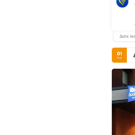
Δείτε λ
01
Αυγ