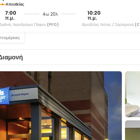
Απευθείας
7:00
10:20
4ω 20λ
π.μ.
π.μ.
Διεθνές Αεροδρόμιο Πάφου
(PFO)
Βρυξέλλες Νότιες / Σαρλερουά
(C
επτομέρειες
Διαμονή