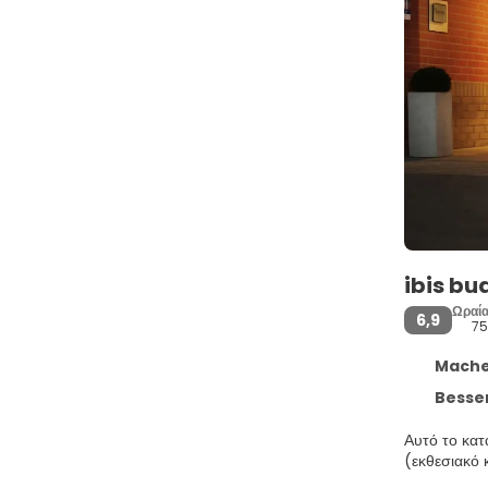
ibis bu
Ωραί
6,9
75
Machele
Bessenv
Αυτό το κατ