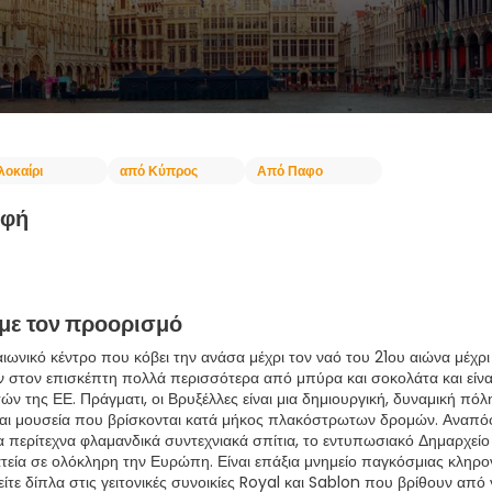
λοκαίρι
από Κύπρος
Από Παφο
αφή
 με τον προορισμό
ιωνικό κέντρο που κόβει την ανάσα μέχρι τον ναό του 21ου αιώνα μέχρι
στον επισκέπτη πολλά περισσότερα από μπύρα και σοκολάτα και είναι τ
ών της ΕΕ. Πράγματι, οι Βρυξέλλες είναι μια δημιουργική, δυναμική πό
και μουσεία που βρίσκονται κατά μήκος πλακόστρωτων δρομών. Αναπόφ
α περίτεχνα φλαμανδικά συντεχνιακά σπίτια, το εντυπωσιακό Δημαρχείο
εία σε ολόκληρη την Ευρώπη. Είναι επάξια μνημείο παγκόσμιας κληρο
ίτε δίπλα στις γειτονικές συνοικίες Royal και Sablon που βρίθουν από 