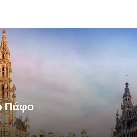
ό Πάφο