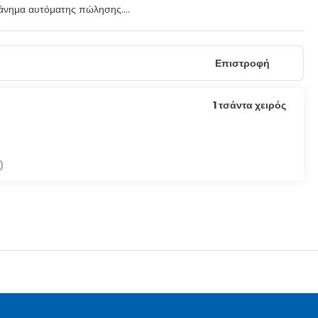
ηχάνημα αυτόματης πώλησης.
 Mπορείτε να είστε πάντα online με δωρεάν ασύρματη πρόσβαση στο
α διαθέτουν ντουζιέρες και πιστολάκια μαλλιών.
Επιστροφή
0 π.μ. - 10:00 π.μ..
 προσωπικό και αποθήκευση αποσκευών. Στους χώρους μας θα
1 τσάντα χειρός
)