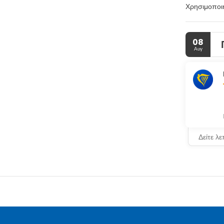
Χρησιμοποιή
Διαμείνετε 
ίντερνετ κι
08
Αυγ
Με επιπλέον
Στις σημαν
βρείτε στά
Δείτε λ