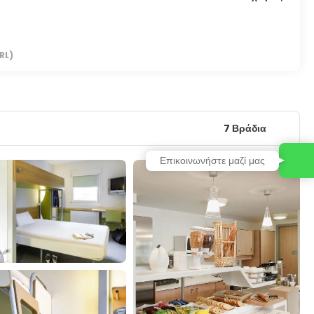
RL)
7 Βράδια