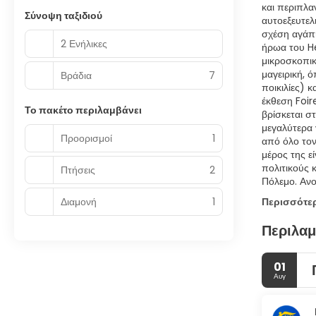
και περιπλα
Σύνοψη ταξιδιού
αυτοεξευτελ
σχέση αγάπη
2 Ενήλικες
ήρωα του He
μικροσκοπικ
μαγειρική, 
Βράδια
7
ποικιλίες) 
έκθεση Foir
Το πακέτο περιλαμβάνει
βρίσκεται σ
μεγαλύτερα 
Προορισμοί
1
από όλο τον
μέρος της ε
πολιτικούς 
Πτήσεις
2
Πόλεμο. Ανο
Διαμονή
1
Περισσότε
Περιλαμ
01
Αυγ