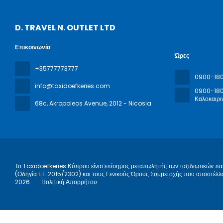
D. TRAVEL N. OUTLET LTD
Επικοινωνία
Ώρες
+35777773777
0900-18
info@taxidoefkeries.com
0900-18
Καλοκαιρι
68c, Akropoleos Avenue
, 2012 - Nicosia
Το Taxidoefkeries Κύπρου είναι επίσημος μεταπωλητής των ταξιδιωτικών πα
(Οδηγία ΕΕ 2015/2302) και τους Γενικούς Όρους Συμμετοχής που αποστέλλον
2026
Πολιτική Απορρήτου