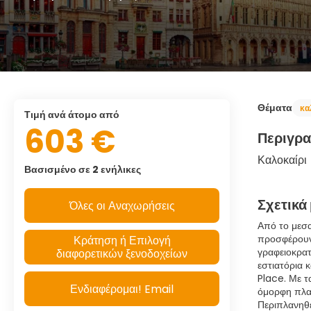
Θέματα
κα
τιμή ανά άτομο από
603 €
Περιγρ
Καλοκαίρι
Βασισμένο σε 2 ενήλικες
Σχετικά
Όλες οι Αναχωρήσεις
Από το μεσα
προσφέρουν 
Κράτηση ή Επιλογή
γραφειοκρατ
διαφορετικών ξενοδοχείων
εστιατόρια 
Place. Με τ
Ενδιαφέρομαι! Email
όμορφη πλατ
Περιπλανηθε