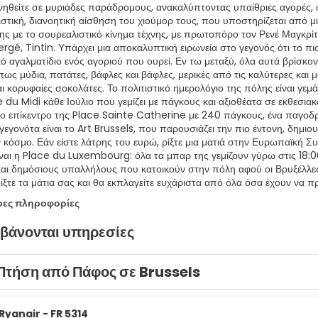
νηθείτε σε μυριάδες παράδρομους, ανακαλύπτοντας υπαίθριες αγορές, σπ
ιστική, διανοητική αίσθηση του χιούμορ τους, που υποστηρίζεται από μ
ς με το σουρεαλιστικό κίνημα τέχνης, με πρωτοπόρο τον Ρενέ Μαγκρίτ,
rgé, Tintin. Υπάρχει μια αποκαλυπτική ειρωνεία στο γεγονός ότι το 
ό αγαλματίδιο ενός αγοριού που ουρεί. Εν τω μεταξύ, όλα αυτά βρίσκο
όπως μύδια, πατάτες, βάφλες και βάφλες, μερικές από τις καλύτερες κα
και κορυφαίες σοκολάτες. Το πολιτιστικό ημερολόγιο της πόλης είναι γε
e du Midi κάθε Ιούλιο που γεμίζει με πάγκους και αξιοθέατα σε εκθεσι
το επίκεντρο της Place Sainte Catherine με 240 πάγκους, ένα παγοδρ
γεγονότα είναι το Art Brussels, που παρουσιάζει την πιο έντονη, δημιο
 κόσμο. Εάν είστε λάτρης του ευρώ, ρίξτε μια ματιά στην Ευρωπαϊκή Σ
ίναι η Place du Luxembourg: όλα τα μπαρ της γεμίζουν γύρω στις 18:0
και δημόσιους υπαλλήλους που κατοικούν στην πόλη αφού οι Βρυξέλλες 
ίξτε τα μάτια σας και θα εκπλαγείτε ευχάριστα από όλα όσα έχουν να π
ρες πληροφορίες
βάνονται υπηρεσίες
Πτήση από Πάφος σε Brussels
Ryanair - FR 5314