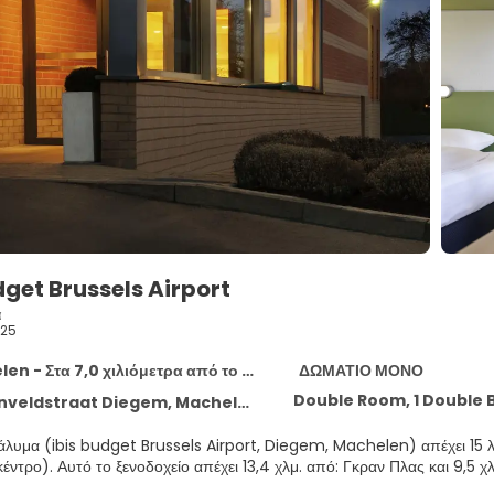
dget Brussels Airport
α
25
n - Στα 7,0 χιλιόμετρα από το κέντρο
ΔΩΜΑΤΙΟ ΜΟΝΟ
Double Room, 1 Double 
eldstraat Diegem, Machelen 1831
άλυμα (ibis budget Brussels Airport, Diegem, Machelen) απέχει 15 λ
(εκθεσιακό κέντρο). Αυτό το ξενοδοχείο απέχει 13,4 χλμ. από: Γκραν Πλας και 9