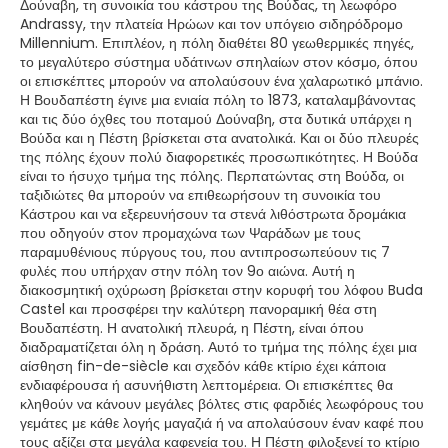
Δούναβη, τη συνοικία του κάστρου της Βούδας, τη λεωφόρο
Andrassy, ​​την πλατεία Ηρώων και τον υπόγειο σιδηρόδρομο
Millennium. Επιπλέον, η πόλη διαθέτει 80 γεωθερμικές πηγές,
το μεγαλύτερο σύστημα υδάτινων σπηλαίων στον κόσμο, όπου
οι επισκέπτες μπορούν να απολαύσουν ένα χαλαρωτικό μπάνιο.
Η Βουδαπέστη έγινε μια ενιαία πόλη το 1873, καταλαμβάνοντας
και τις δύο όχθες του ποταμού Δούναβη, στα δυτικά υπάρχει η
Βούδα και η Πέστη βρίσκεται στα ανατολικά. Και οι δύο πλευρές
της πόλης έχουν πολύ διαφορετικές προσωπικότητες. Η Βούδα
είναι το ήσυχο τμήμα της πόλης. Περπατώντας στη Βούδα, οι
ταξιδιώτες θα μπορούν να επιθεωρήσουν τη συνοικία του
Κάστρου και να εξερευνήσουν τα στενά λιθόστρωτα δρομάκια
που οδηγούν στον προμαχώνα των Ψαράδων με τους
παραμυθένιους πύργους του, που αντιπροσωπεύουν τις 7
φυλές που υπήρχαν στην πόλη τον 9ο αιώνα. Αυτή η
διακοσμητική οχύρωση βρίσκεται στην κορυφή του λόφου Buda
Castel και προσφέρει την καλύτερη πανοραμική θέα στη
Βουδαπέστη. Η ανατολική πλευρά, η Πέστη, είναι όπου
διαδραματίζεται όλη η δράση. Αυτό το τμήμα της πόλης έχει μια
αίσθηση fin-de-siècle και σχεδόν κάθε κτίριο έχει κάποια
ενδιαφέρουσα ή ασυνήθιστη λεπτομέρεια. Οι επισκέπτες θα
κληθούν να κάνουν μεγάλες βόλτες στις φαρδιές λεωφόρους του
γεμάτες με κάθε λογής μαγαζιά ή να απολαύσουν έναν καφέ που
τους αξίζει στα μεγάλα καφενεία του. Η Πέστη φιλοξενεί το κτίριο