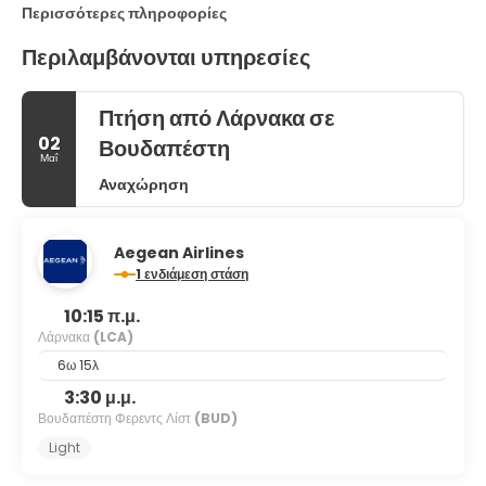
Περισσότερες πληροφορίες
Περιλαμβάνονται υπηρεσίες
Πτήση από Λάρνακα σε
02
Βουδαπέστη
Μαΐ
Αναχώρηση
Aegean Airlines
1 ενδιάμεση στάση
10:15 π.μ.
Λάρνακα
(LCA)
6ω 15λ
3:30 μ.μ.
Βουδαπέστη Φερεντς Λίστ
(BUD)
Light