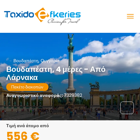
Βουδαπέστη, Ουγγαρία
Βουδαπέστη, 4 μέρες - Από
Λάρνακα
Πακέτο διακοπών
Αναγνωριστικό αναφοράς:
7329382
τιμή ανά άτομο από
556 €