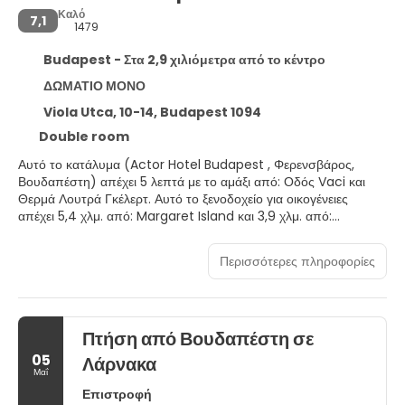
Καλό
7,1
1479
Budapest - Στα 2,9 χιλιόμετρα από το κέντρο
ΔΩΜΑΤΙΟ ΜΟΝΟ
Viola Utca, 10-14, Budapest 1094
Double room
Αυτό το κατάλυμα (Actor Hotel Budapest , Φερενσβάρος,
Βουδαπέστη) απέχει 5 λεπτά με το αμάξι από: Οδός Vaci και
Θερμά Λουτρά Γκέλερτ. Αυτό το ξενοδοχείο για οικογένειες
απέχει 5,4 χλμ. από: Margaret Island και 3,9 χλμ. από:
Χριστουγεννιάτικη Αγορά της Βουδαπέστης.
Περισσότερες πληροφορίες
Χαρείτε τη θέα από τον κήπο και κάντε χρήση παροχών, όπως
δωρεάν ασύρματο ίντερνετ και βοήθεια για προγραμματισμό
ξεναγήσεων/αγορά εισιτηρίων.
Πτήση από Βουδαπέστη σε
Διαμείνετε σε ένα από τα 54 δωμάτιά μας, τα οποία διαθέτουν
τηλεοράσεις LCD. Το κρεβάτι σας (Select Comfort) διαθέτει
05
Λάρνακα
κλινοσκεπάσματα υψηλής ποιότητας (premium). Με τη
Μαΐ
δωρεάν ενσύρματη κι ασύρματη πρόσβαση στο ίντερνετ θα είστε
Επιστροφή
πάντα online και για τη διασκέδασή σας προσφέρονται ακόμη