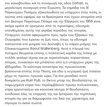
του κοινοβουλίου και τη συναγωγή της οδού Dohari, τη
μεγαλύτερη συναγωγή στην Ευρώπη. Τα σημάδια του Β'
Παγκοσμίου Πολέμου εξακολουθούν να υπάρχουν στην πόλη, οι
τρύπες από σφαίρες και τα θραύσματα που έχουν απομείνει από
τον Δεύτερο Παγκόσμιο Πόλεμο και την Εξέγερση του 1956 είναι
ακόμα ορατά σε ορισμένες από τις προσόψεις, οδυνηρές
υπενθυμίσεις αυτής της γκρίζας περιόδου της ιστορίας.
Υπάρχουν πολλά αφιερώματα προς τιμήν των Εβραίων της
Ουγγαρίας που έχασαν τη ζωή τους, όπως τα οδυνηρά
παπούτσια στο μνημείο του Δούναβη ή το πάρκο μνήμης του
Ολοκαυτώματος Raoul Wallenberg. Αυτή η πλευρά του
ποταμού θεωρείται επίσης η πολιτιστική καρδιά της πόλης με
πολλές γκαλερί τέχνης και με περισσότερες παραστάσεις
όπερας, συναυλιών και μπαλέτου από ό,τι υπάρχουν μέρες της
εβδομάδας. Τα καλύτερα εστιατόρια της πρωτεύουσας
βρίσκονται επίσης στην Πέστη, και εδώ η νυχτερινή ζωή παλεύει
μέχρι τις πρώτες πρωινές ώρες. Για ένα μοναδικό ποτό
δοκιμάστε μια Ruin Pub, το δίκτυο μπαρ της Βουδαπέστης σε
παρωχημένα κτίρια που περιλαμβάνουν πρώην πολυκατοικίες,
κτίρια εργοστασίων και κοινοτικά κέντρα. Η Βουδαπέστη
συνδύασε όλες τις επιρροές της και ξεπέρασε την περίπλοκη
ιστορία της για να διαμορφώσει τον δικό της χαρακτήρα, και
σίγουρα το έκανε σωστά.