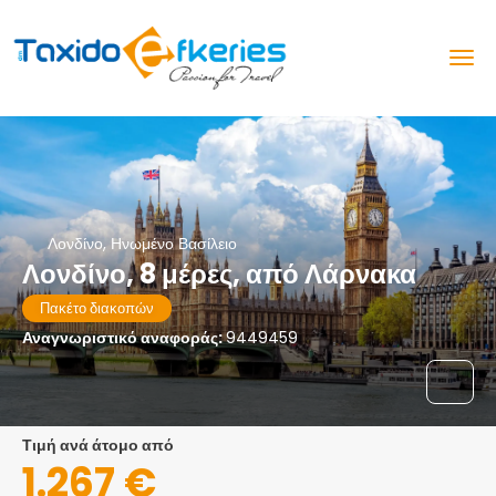
Λονδίνο, Ηνωμένο Βασίλειο
Λονδίνο, 8 μέρες, από Λάρνακα
Πακέτο διακοπών
Αναγνωριστικό αναφοράς:
9449459
τιμή ανά άτομο από
1.267 €