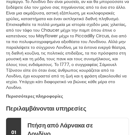
περίεργο. Το Λονδίνο δεν είναι μουσείο, αν και θα μπορούσατε να
ξοδέψετε όλο τον χρόνο σας πηγαίνοντας από το ένα στο άλλο.
Είναι μια ακμάζουσα, αστική εξάπλωση, με κυκλοφοριακές
γρύλες, καταστήματα και έναν εκπληκτικό διεθνή πληθυσμό.
Επισκεφθείτε τα πολλά μνημεία με ιστορία σχεδόν μιας χιλιετίας,
από τον τάφο του Chaucer μέχρι την παμπ όπου έπινε ο
καπετάνιος του Mayflower μέχρι το Piccadilly Circus, ένα από
τα πιο πολυφωτογραφημένα αξιοθέατα του Λονδίνου. Αλλά μην
παραλείψετε το σύγχρονο Λονδίνο, με τα έντονα ενεργά θέατρα,
τη διεθνή κουζίνα, τις πολιτικές επιδείξεις, τα πιο πρόσφατα στη
μουσική και τη μόδα, τους πανκ και τους συνομήλικους, και
όλους τους ενδιάμεσους. Το 1777, ο συγγραφέας Σάμιουελ
Τζόνσον είπε ότι όταν ένας άνθρωπος κουράζεται από το
Λονδίνο, έχει κουραστεί από τη ζωή και η φράση εξακολουθεί να
ισχύει. Υπάρχει κάτι διαφορετικό να βιώνεις κάθε μέρα στο
Λονδίνο.
Περισσότερες πληροφορίες
Περιλαμβάνονται υπηρεσίες
Πτήση από Λάρνακα σε
01
Λονδίνο