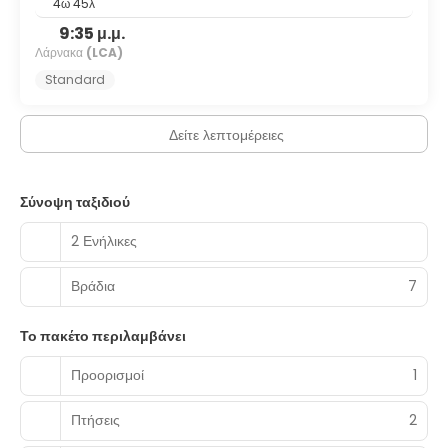
4ω 45λ
9:35 μ.μ.
Λάρνακα
(LCA)
Standard
Δείτε λεπτομέρειες
Σύνοψη ταξιδιού
2 Ενήλικες
Βράδια
7
Το πακέτο περιλαμβάνει
Προορισμοί
1
Πτήσεις
2