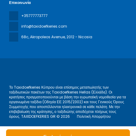
Επικοινωνία
+35777773777
info@taxidoefkeries.com
68c, Akropoleos Avenue
, 2012 - Nicosia
Το Taxidoefkeries Κύπρου είναι επίσημος μεταπωλητής των
ταξιδιωτικών πακέτων της Taxidoefkeries Hellas (Ελλάδα). Οι
κρατήσεις πραγματοποιούνται με βάση την ευρωπαϊκή νομοθεσία για τα
οργανωμένα ταξίδια (Οδηγία ΕΕ 2015/2302) και τους Γενικούς Όρους
Συμμετοχής που αποστέλλονται ηλεκτρονικά σε κάθε πελάτη. Με την
επιβεβαίωση της κράτησης, ο ταξιδιώτης αποδέχεται πλήρως τους
όρους. TAXIDOEFKERIES GR © 2026
Πολιτική Απορρήτου