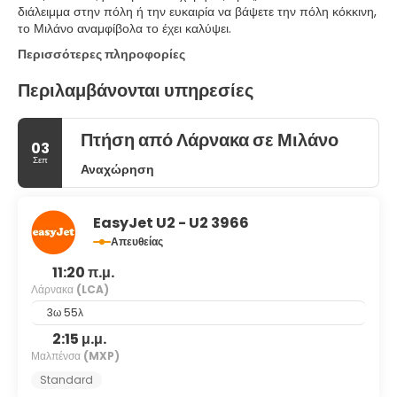
διάλειμμα στην πόλη ή την ευκαιρία να βάψετε την πόλη κόκκινη,
το Μιλάνο αναμφίβολα το έχει καλύψει.
Περισσότερες πληροφορίες
Περιλαμβάνονται υπηρεσίες
Πτήση από Λάρνακα σε Μιλάνο
03
Σεπ
Αναχώρηση
EasyJet U2 - U2 3966
Απευθείας
11:20 π.μ.
Λάρνακα
(LCA)
3ω 55λ
2:15 μ.μ.
Μαλπένσα
(MXP)
Standard