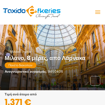
Μιλάνο, Ιταλία
Μιλάνο, 8 μέρες, από Λάρνακα
Πακέτο διακοπών
Αναγνωριστικό αναφοράς:
9460406
τιμή ανά άτομο από
1.371 €