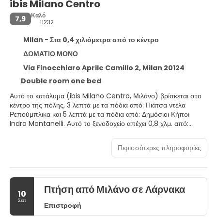
ibis Milano Centro
Καλό
7,9
11232
Milan - Στα 0,4 χιλιόμετρα από το κέντρο
ΔΩΜΑΤΙΟ ΜΟΝΟ
Via Finocchiaro Aprile Camillo 2, Milan 20124
Double room one bed
Αυτό το κατάλυμα (ibis Milano Centro, Μιλάνο) βρίσκεται στο
κέντρο της πόλης, 3 λεπτά με τα πόδια από: Πιάτσα ντέλα
Ρεπούμπλικα και 5 λεπτά με τα πόδια από: Δημόσιοι Κήποι
Indro Montanelli. Αυτό το ξενοδοχείο απέχει 0,8 χλμ. από:
Κόρσο Μπουένος Άιρες και 0,9 χλμ. από: Πόρτα Βενέτσια.
Περισσότερες πληροφορίες
Απολαύστε τις ψυχαγωγικές δυνατότητες, όπως γυμναστήριο, ή
χαρείτε τη θέα από τον κήπο. Οι επιπλέον παροχές σε αυτό το
ξενοδοχείο περιλαμβάνουν δωρεάν ασύρματο ίντερνετ,
τηλεόραση σε κοινόχρηστο χώρο και μηχάνημα αυτόματης
Πτήση από Μιλάνο σε Λάρνακα
πώλησης.
10
Σεπ
Επιστροφή
Διαμείνετε σε ένα από τα 439 δωμάτιά μας, τα οποία διαθέτουν
τηλεοράσεις LCD. Mπορείτε να είστε πάντα online με δωρεάν