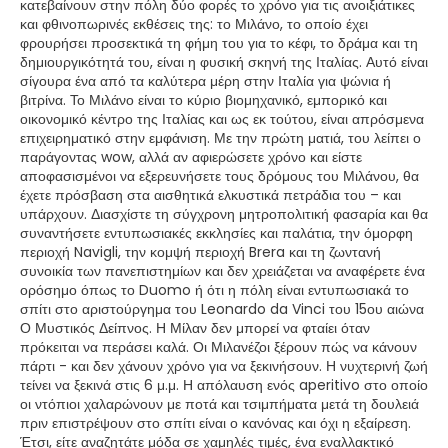
κατεβαίνουν στην πόλη δύο φορές το χρόνο για τις ανοιξιάτικες
και φθινοπωρινές εκθέσεις της: το Μιλάνο, το οποίο έχει
φρουρήσει προσεκτικά τη φήμη του για το κέφι, το δράμα και τη
δημιουργικότητά του, είναι η φυσική σκηνή της Ιταλίας. Αυτό είναι
σίγουρα ένα από τα καλύτερα μέρη στην Ιταλία για ψώνια ή
βιτρίνα. Το Μιλάνο είναι το κύριο βιομηχανικό, εμπορικό και
οικονομικό κέντρο της Ιταλίας και ως εκ τούτου, είναι απρόσμενα
επιχειρηματικό στην εμφάνιση. Με την πρώτη ματιά, του λείπει ο
παράγοντας wow, αλλά αν αφιερώσετε χρόνο και είστε
αποφασισμένοι να εξερευνήσετε τους δρόμους του Μιλάνου, θα
έχετε πρόσβαση στα αισθητικά ελκυστικά πετράδια του – και
υπάρχουν. Διασχίστε τη σύγχρονη μητροπολιτική φασαρία και θα
συναντήσετε εντυπωσιακές εκκλησίες και παλάτια, την όμορφη
περιοχή Navigli, την κομψή περιοχή Brera και τη ζωντανή
συνοικία των πανεπιστημίων και δεν χρειάζεται να αναφέρετε ένα
ορόσημο όπως το Duomo ή ότι η πόλη είναι εντυπωσιακά το
σπίτι στο αριστούργημα του Leonardo da Vinci του 15ου αιώνα
Ο Μυστικός Δείπνος. Η Μίλαν δεν μπορεί να φταίει όταν
πρόκειται να περάσει καλά. Οι Μιλανέζοι ξέρουν πώς να κάνουν
πάρτι - και δεν χάνουν χρόνο για να ξεκινήσουν. Η νυχτερινή ζωή
τείνει να ξεκινά στις 6 μ.μ. Η απόλαυση ενός aperitivo στο οποίο
οι ντόπιοι χαλαρώνουν με ποτά και τσιμπήματα μετά τη δουλειά
πριν επιστρέψουν στο σπίτι είναι ο κανόνας και όχι η εξαίρεση.
Έτσι, είτε αναζητάτε μόδα σε χαμηλές τιμές, ένα εναλλακτικό