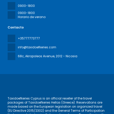
0900-1800
0900-1800
Horario de verano
Contacto
+35777773777
info@taxidoefkeries.com
68c, Akropoleos Avenue
, 2012 - Nicosia
Taxidoefkeries Cyprus is an official reseller of the travel
packages of Taxidoefkeries Hellas (Greece). Reservations are
made based on the European legislation on organized travel
(EU Directive 2015/2302) and the General Terms of Participation