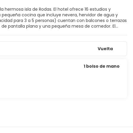
a hermosa isla de Rodas. El hotel ofrece 16 estudios y
pequeña cocina que incluye nevera, hervidor de agua y
cidad para 3 a 5 personas) cuentan con balcones o terrazas
ión de pantalla plana y una pequeña mesa de comedor. El
scina, así como un bar donde se sirven aperitivos. Los
s y también tienen a su disposición una barbacoa en el
camiento gratuito. El pueblo, con sus restaurantes y otros
Vuelta
 25 kilómetros del establecimiento.
1 bolso de mano