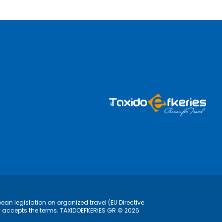
ean legislation on organized travel (EU Directive
lly accepts the terms. TAXIDOEFKERIES GR © 2026