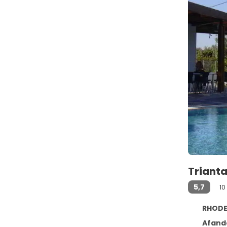
Triant
5,7
10
RHODES
Afand