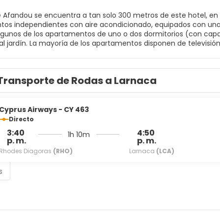
e Afandou se encuentra a tan solo 300 metros de este hotel, en l
os independientes con aire acondicionado, equipados con una 
lgunos de los apartamentos de uno o dos dormitorios (con capa
 al jardín. La mayoría de los apartamentos disponen de televis
iene su propia piscina con tumbonas y duchas en la zona de la pi
pueden disfrutar de un desayuno continental todas las mañana
 ofrece conexión wifi gratuita en todas las zonas comunes y apar
Transporte de Rodas a Larnaca
está a 10 minutos a pie, y el aeropuerto de Rodas se encuentra a
Cyprus Airways - CY 463
Directo
3:40
4:50
1h 10m
p. m.
p. m.
Rhodes Diagoras
(RHO)
Larnaca
(LCA)
s