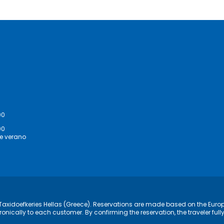
00
00
de verano
of Taxidoefkeries Hellas (Greece). Reservations are made based on the Europ
ronically to each customer. By confirming the reservation, the traveler fu