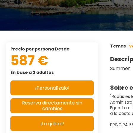
Temas
V
precio por persona Desde
587 €
Descri
Summer
En base a 2 adultos
Sobre e
¡Personalízalo!
"Rodas es l
Administra
Reserva directamente sin
Egeo. La ci
cambios
a la costa 
¡Lo quiero!
PRINCIPAL