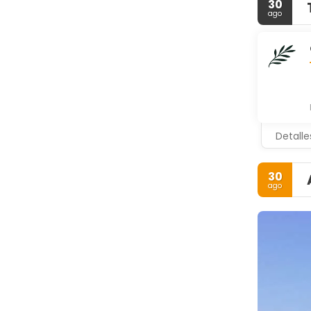
30
ago
Detalle
30
ago