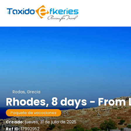
Rodas, Grecia
Rhodes, 8 days - From
Paquete de vacaciones
Creado:
jueves, 31 de julio de 2025
Ref ID:
17992952