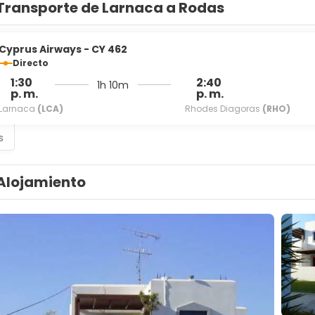
Transporte de Larnaca a Rodas
Cyprus Airways - CY 462
Directo
1:30
2:40
1h 10m
p. m.
p. m.
Larnaca
(LCA)
Rhodes Diagoras
(RHO)
s
Alojamiento