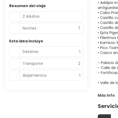
• Asklipio 
Resumen del viaje
antigüedad
• Cabo Pras
2 Adultos
• Castillo 
• Castillo d
• Castillo 
Noches
7
• Epta Piges
• Filerimos
Esta idea incluye
• Kamiros. 
• Pico Tsa
Destinos
1
• Casco an
- Palacio d
Transporte
2
- Calle de 
- Fortifica
Alojamientos
1
• Valle de 
Más info
Servici