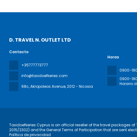
D. TRAVEL N. OUTLET LTD
Contacto
Horas
+35777773777
0900-18
info@taxidoefkeries.com
0900-18
Horario 
68c, Akropoleos Avenue
, 2012 - Nicosia
Taxidoefkeries Cyprus is an official reseller of the travel packages 
2015/2302) and the General Terms of Participation that are sent elect
Política de privacidad