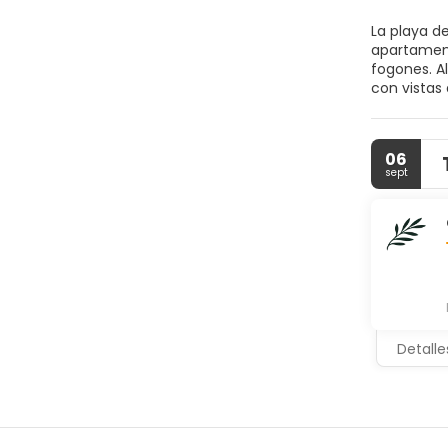
La playa d
apartament
fogones. A
con vistas
complejo t
huéspedes 
jardín. Se
06
servicios, 
sept
Detalle