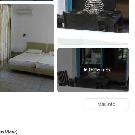
16 fotos más
Más info
en View)