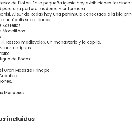
interior de Kiotari. En la pequeña iglesia hay exhibiciones fascina
 para una partera moderno y enfermera.
onisi. Al sur de Rodas hay una península conectada a la isla prin
con acrópolis sobre Lindos
e Kastellos.
de Monolithos.
.
 Hill. Restos medievales, un monasterio y la capilla.
Ruinas antiguas.
mbika.
tiguo de Rodas:
el Gran Maestre Príncipe.
Caballeros.
ciones.
las Mariposas.
os incluidos