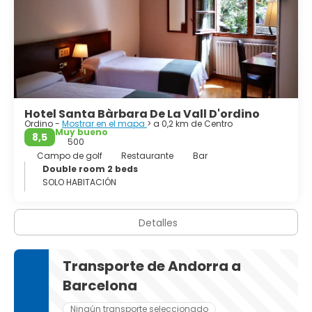
Hotel Santa Bàrbara De La Vall D'ordino
Ordino -
Mostrar en el mapa
> a 0,2 km de Centro
Muy bueno
8,5
500
Campo de golf
Restaurante
Bar
Double room 2 beds
SOLO HABITACIÓN
Detalles
Transporte de Andorra a
Barcelona
Ningún transporte seleccionado