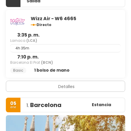
Salida
Wizz Air - W6 4665
Directo
3:35 p. m.
Larnaca
(LCA)
4h 35m
7:10 p. m.
Barcelona El Prat
(BCN)
1 bolso de mano
Basic
Detalles
05
Barcelona
Estancia
1.
ene