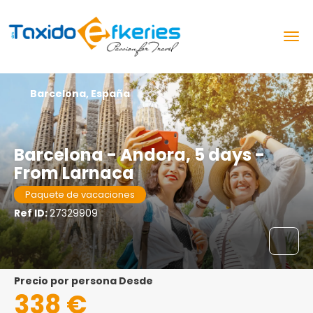
Barcelona, España
Barcelona - Andora, 5 days -
From Larnaca
Paquete de vacaciones
Ref ID:
27329909
precio por persona Desde
338 €