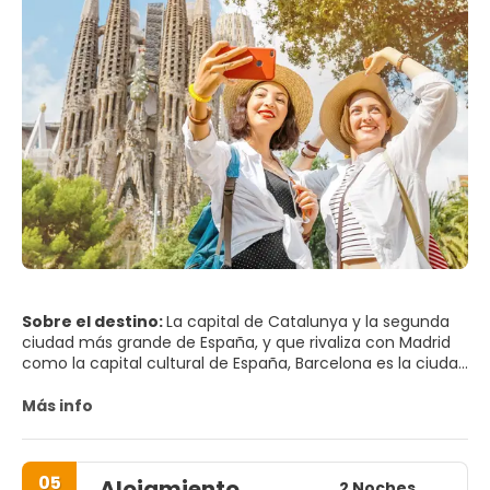
Sobre el destino:
La capital de Catalunya y la segunda
ciudad más grande de España, y que rivaliza con Madrid
como la capital cultural de España, Barcelona es la ciudad
de Antoni Gaudí –y de su obra más famosa, que aún no
se ha completado, la Sagrada Familia; rompiendo
Más info
estereotipos con su estilo ecléctico y vanguardista, la
ciudad es muy carismática.
05
Alojamiento
Barcelona seduce con su revoltijo de edificios futuristas y
2 Noches