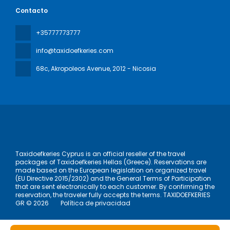
Contacto
+35777773777
info@taxidoefkeries.com
68c, Akropoleos Avenue
, 2012 - Nicosia
Taxidoefkeries Cyprus is an official reseller of the travel
packages of Taxidoefkeries Hellas (Greece). Reservations are
made based on the European legislation on organized travel
(EU Directive 2015/2302) and the General Terms of Participation
that are sent electronically to each customer. By confirming the
reservation, the traveler fully accepts the terms. TAXIDOEFKERIES
GR © 2026
Política de privacidad