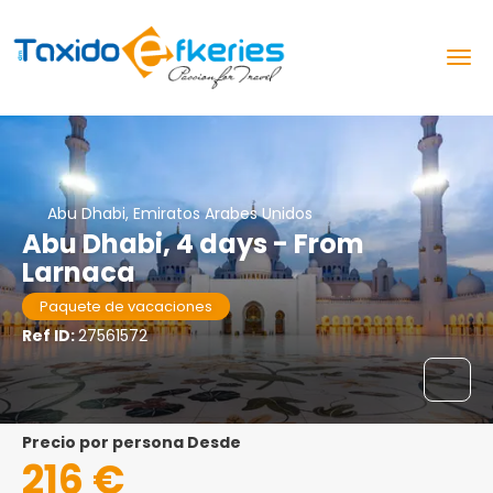
Abu Dhabi, Emiratos Arabes Unidos
Abu Dhabi, 4 days - From
Larnaca
Paquete de vacaciones
Ref ID:
27561572
precio por persona Desde
216 €