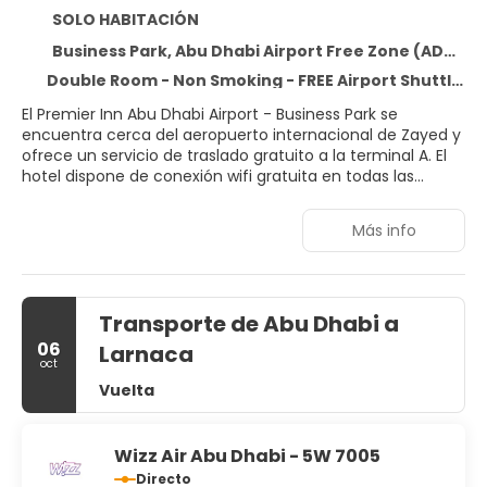
SOLO HABITACIÓN
Business Park, Abu Dhabi Airport Free Zone (ADAFZ), Abu Dhabi 95219
Double Room - Non Smoking - FREE Airport Shuttle & Yas Island drop off - Room Only
El Premier Inn Abu Dhabi Airport - Business Park se
encuentra cerca del aeropuerto internacional de Zayed y
ofrece un servicio de traslado gratuito a la terminal A. El
hotel dispone de conexión wifi gratuita en todas las
instalaciones, piscina en la azotea con vistas, gimnasio
totalmente equipado, restaurante, bar, servicio de
Más info
habitaciones y Costa Coffee 24 horas. Todos los
dormitorios cuentan con TV de pantalla plana, aire
acondicionado regulable individualmente, nevera
pequeña, set de té y café, zona de trabajo y baño privado
Transporte de Abu Dhabi a
con bañera y ducha. El registro de entrada antes de lo
habitual está sujeto a disponibilidad y por un suplemento.
06
Larnaca
El hotel, que cuenta con aparcamiento gratuito para
oct
todos los huéspedes, se halla a solo 25 minutos en coche
Vuelta
del centro de Abu Dabi.
Wizz Air Abu Dhabi - 5W 7005
Directo