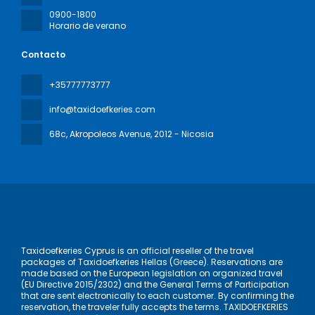
0900-1800
Horario de verano
Contacto
+35777773777
info@taxidoefkeries.com
68c, Akropoleos Avenue
, 2012 - Nicosia
Taxidoefkeries Cyprus is an official reseller of the travel
packages of Taxidoefkeries Hellas (Greece). Reservations are
made based on the European legislation on organized travel
(EU Directive 2015/2302) and the General Terms of Participation
that are sent electronically to each customer. By confirming the
reservation, the traveler fully accepts the terms. TAXIDOEFKERIES