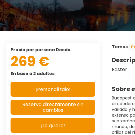
Temas
P
precio por persona Desde
269 €
Descri
Easter
En base a 2 adultos
Sobre e
¡Personalízalo!
Budapest e
alrededores
Reserva directamente sin
variada y 
cambios
extenso pat
subterráne
¡Lo quiero!
mundo, don
orillas del