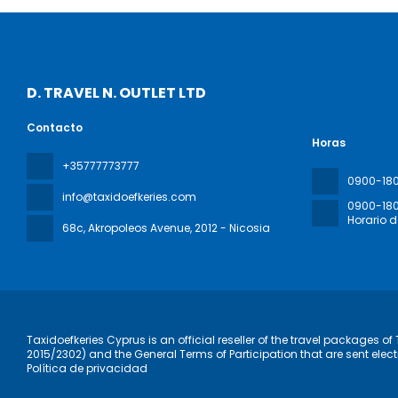
D. TRAVEL N. OUTLET LTD
Contacto
Horas
+35777773777
0900-18
info@taxidoefkeries.com
0900-18
Horario 
68c, Akropoleos Avenue
, 2012 - Nicosia
Taxidoefkeries Cyprus is an official reseller of the travel packages 
2015/2302) and the General Terms of Participation that are sent elect
Política de privacidad