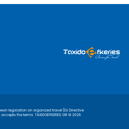
ean legislation on organized travel (EU Directive
lly accepts the terms. TAXIDOEFKERIES GR © 2026