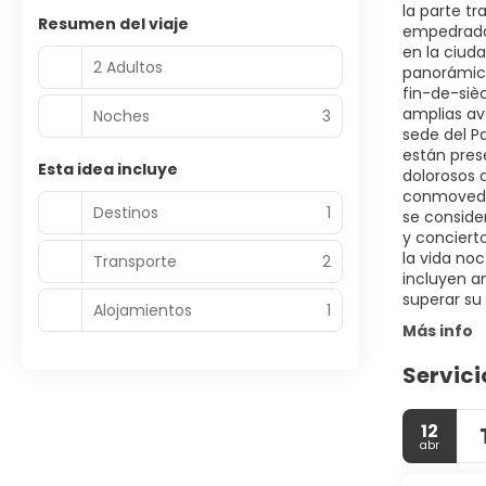
la parte tr
Resumen del viaje
empedradas
en la ciuda
2 Adultos
panorámica
fin-de-sièc
amplias av
Noches
3
sede del P
están pres
Esta idea incluye
dolorosos d
conmovedor
Destinos
1
se conside
y conciert
la vida no
Transporte
2
incluyen a
superar su
Alojamientos
1
Más info
Servici
12
abr