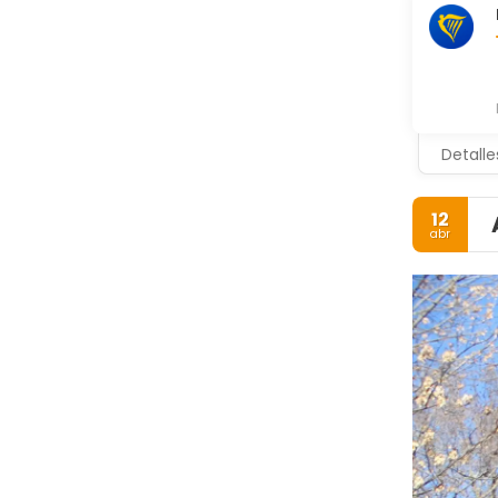
Detalle
12
abr