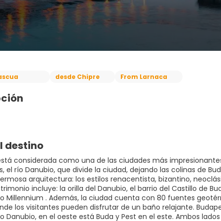
ascua
desde Chipre
From Larnaca
pción
l destino
stá considerada como una de las ciudades más impresionantes 
, el río Danubio, que divide la ciudad, dejando las colinas de Bud
hermosa arquitectura: los estilos renacentista, bizantino, neocl
rimonio incluye: la orilla del Danubio, el barrio del Castillo de Bud
o Millennium . Además, la ciudad cuenta con 80 fuentes geoté
de los visitantes pueden disfrutar de un baño relajante. Budape
 río Danubio, en el oeste está Buda y Pest en el este. Ambos lad