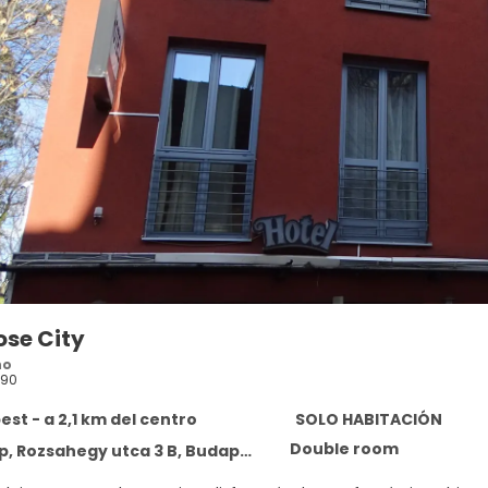
ose City
no
890
st - a 2,1 km del centro
SOLO HABITACIÓN
Double room
, Rozsahegy utca 3 B, Budapest 1024