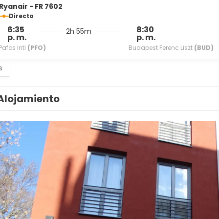
Ryanair - FR 7602
Directo
6:35
8:30
2h 55m
p. m.
p. m.
Pafos Intl
(PFO)
Budapest Ferenc Liszt
(BUD)
s
Alojamiento