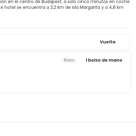
ación en el centro de Budapest, a solo cinco minutos en coche
atis y una televisión en la zona común, ¡no te faltará de
Vuelta
on aire acondicionado y televisión de pantalla plana. Mantén
 baño está provisto de ducha y secadores de pelo. Entre las
o.
1 bolso de mano
Basic
dicional.
tención multilingüe a tu disposición.