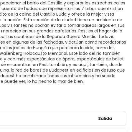
eccionar el barrio del Castillo y explorar las estrechas calles
cuento de hadas, que representan las 7 tribus que existían
alto de la colina del Castillo Buda y ofrece la mejor vista
a la acción. Esta sección de la ciudad tiene un ambiente de
. Los visitantes no podrán evitar a tomar paseos largos en sus
n merecido en sus grandes cafeterías. Pest es el hogar de la
pa. Las cicatrices de la Segunda Guerra Mundial todavía
ibles en algunas de las fachadas, y actúan como recordatorios
r a los judíos de Hungría que perdieron la vida, como los
llenberg Holocausto Memorial. Este lado del río también
rte y con más espectáculos de ópera, espectáculos de ballet
l se encuentran en Pest también, y es aquí, también, donde
uina, la red de bares de Budapest en edificios en desuso que
Budapest ha combinado todas sus influencias y ha sabido
se puede ver, lo ha hecho la mar de bien.
Salida