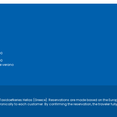
00
00
de verano
of Taxidoefkeries Hellas (Greece). Reservations are made based on the Europ
ronically to each customer. By confirming the reservation, the traveler fu