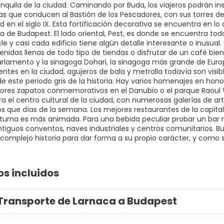
anquila de la ciudad. Caminando por Buda, los viajeros podrán insp
 que conducen al Bastión de los Pescadores, con sus torres de 
d en el siglo IX. Esta fortificación decorativa se encuentra en lo 
 de Budapest. El lado oriental, Pest, es donde se encuentra tod
le y casi cada edificio tiene algún detalle interesante o inusual
enidas llenas de todo tipo de tiendas o disfrutar de un café bie
arlamento y la sinagoga Dohari, la sinagoga más grande de Euro
entes en la ciudad, agujeros de bala y metralla todavía son vis
e este periodo gris de la historia. Hay varios homenajes en hono
es zapatos conmemorativos en el Danubio o el parque Raoul Wa
ra el centro cultural de la ciudad, con numerosas galerías de a
os que días de la semana. Los mejores restaurantes de la capita
cturna es más animada. Para una bebida peculiar probar un bar r
ntiguos conventos, naves industriales y centros comunitarios. 
 complejo historia para dar forma a su propio carácter, y como 
os incluidos
Transporte de Larnaca a Budapest