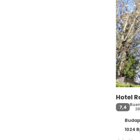
Hotel R
Bue
7,4
3
Budape
1024 Bp