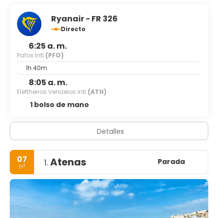
Ryanair - FR 326
Directo
6:25 a. m.
Pafos Intl
(PFO)
1h 40m
8:05 a. m.
Eleftherios Venizelos Intl
(ATH)
1 bolso de mano
Detalles
07
Atenas
Parada
1.
jul