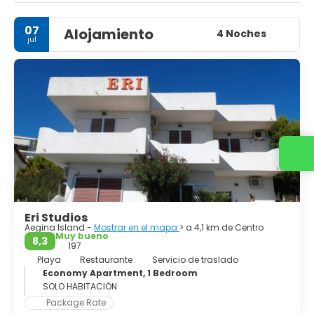
algunos islotes en alta mar. Es parte de la unidad regional
de las islas, región de Attica.
07
Alojamiento
4 Noches
jul
La capital regional es la ciudad de Egina, situada en el
extremo noroeste de la isla. Debido a su proximidad a
Atenas, es un lugar de vacaciones popular durante los
meses de verano, con bastantes atenienses que poseen
segundas casas en la isla.
Contacta con nosotros
Eri Studios
Aegina Island -
Mostrar en el mapa
> a 4,1 km de Centro
Muy bueno
8,3
197
Playa
Restaurante
Servicio de traslado
Economy Apartment, 1 Bedroom
SOLO HABITACIÓN
Package Rate