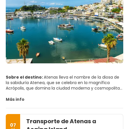
Sobre el destino:
Atenas lleva el nombre de la diosa de
la sabiduría Atenea, que se celebra en la magnífica
Acrópolis, que domina la ciudad moderna y cosmopolita
que hoy es Atenas. Atenas es una de las ciudades más
antiguas del mundo y es el lugar de nacimiento de la
Más info
filosofía occidental, la democracia y el teatro. Hasta el
día de hoy, la capital griega sigue siendo un importante
centro mundial de cultura, con su centro histórico, sitios
Transporte de Atenas a
clásicos emblemáticos y museos llenos de artefactos de
07
la antigua Grecia. La Acrópolis, coronada por el
jul