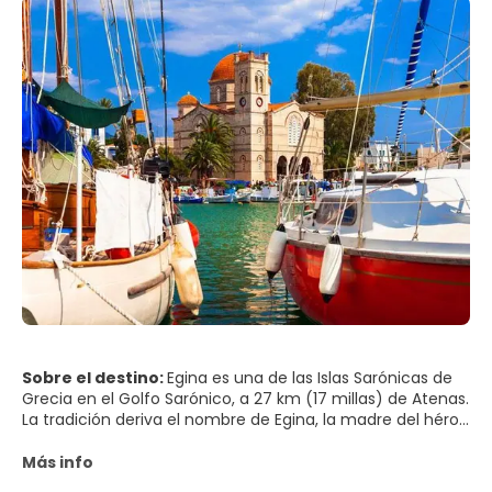
cristalinas para nadar en un acceso tan fácil. Por lo tanto,
Atenas ofrece lo mejor de ambos mundos: una
fantástica escapada a la ciudad y unas vacaciones
perezosas en la playa. Los atenienses son
sorprendentemente amigables y extrovertidos, y su
entusiasmo por las actividades agradables de la vida es
tan contagioso que incluso el viajero más duro dedicará
tiempo a interminables cafés y paseos nocturnos, cenará
hasta tarde y disfrutará de la vida nocturna de la ciudad,
mucho después de quedarse dormido en el resto de
Europa.
Sobre el destino:
Egina es una de las Islas Sarónicas de
Grecia en el Golfo Sarónico, a 27 km (17 millas) de Atenas.
La tradición deriva el nombre de Egina, la madre del héroe
Éaco, que nació en la isla y se convirtió en su rey.
Más info
El municipio de Aegina consiste en la isla de Aegina y