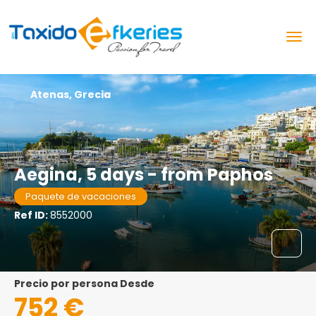
Atenas, Grecia
Aegina, 5 days - from Paphos
Paquete de vacaciones
Ref ID:
8552000
precio por persona Desde
752 €