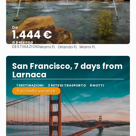
Da
1.444 €
a persona
DESTINAZIONI
Miami FL · Orlando FL · Miami FL
Vedere
San Francisco, 7 days from
Larnaca
1 DESTINAZIONI
2 RETE DI TRASPORTO
6 NOTTI
Pacchetto vacanze