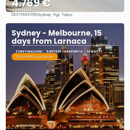
4.769 €
a persona
DESTINAZIONI
Sydney · Figi · Tokyo
Vedere
Sydney - Melbourne, 15
days from Larnaca
2 DESTINAZIONI
3 RETE DI TRASPORTO
14 NOTTI
Pacchetto vacanze