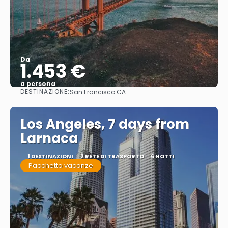
Da
1.453 €
a persona
DESTINAZIONE:
San Francisco CA
Vedere
Los Angeles, 7 days from
Larnaca
1 DESTINAZIONI
2 RETE DI TRASPORTO
6 NOTTI
Pacchetto vacanze