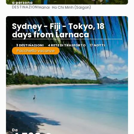
a persona
DESTINAZIONI
Hanoi · Ho Chi Minh (Saigon)
Vedere
Sydney - Fiji - Tokyo, 18
days from Larnaca
3 DESTINAZIONI
4 RETE DI TRASPORTO
17 NOTTI
Pacchetto vacanze
Da