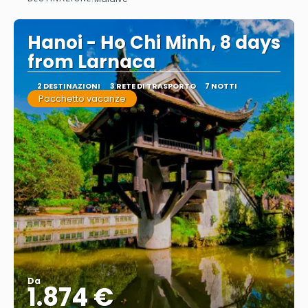
Vedere
Hanoi - Ho Chi Minh, 8 days
from Larnaca
2 DESTINAZIONI
3 RETE DI TRASPORTO
7 NOTTI
Pacchetto vacanze
Da
1.874 €