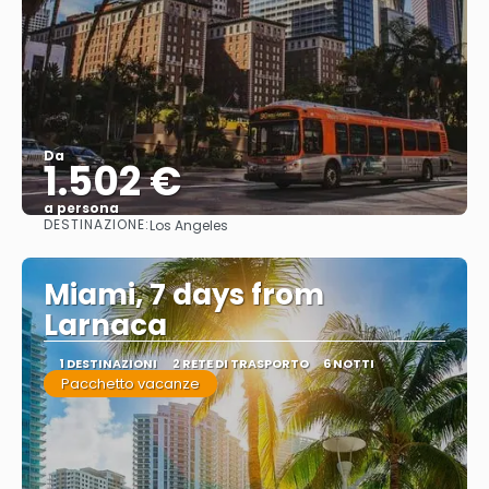
Da
1.502 €
a persona
DESTINAZIONE:
Los Angeles
Vedere
Miami, 7 days from
Larnaca
1 DESTINAZIONI
2 RETE DI TRASPORTO
6 NOTTI
Pacchetto vacanze