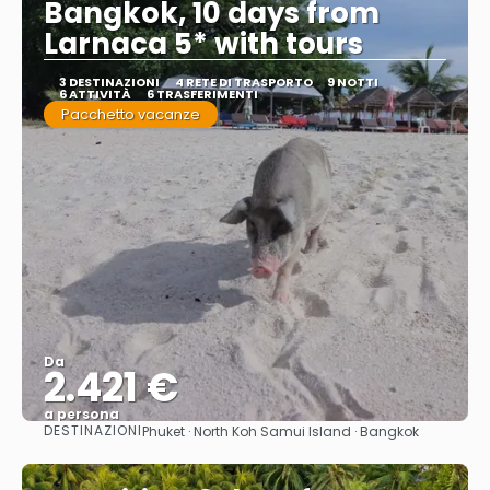
Bangkok, 10 days from
Larnaca 5* with tours
3 DESTINAZIONI
4 RETE DI TRASPORTO
9 NOTTI
6 ATTIVITÀ
6 TRASFERIMENTI
Pacchetto vacanze
Da
2.421 €
a persona
DESTINAZIONI
Phuket · North Koh Samui Island · Bangkok
Vedere