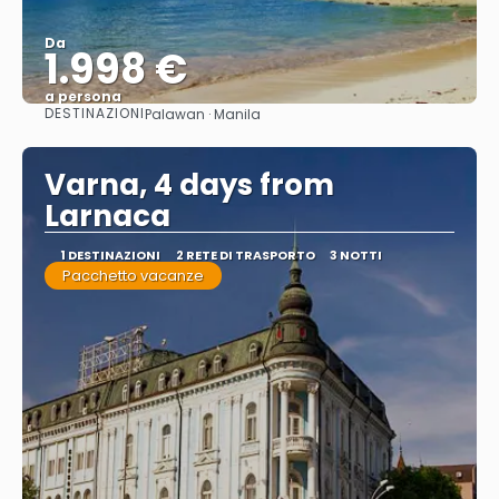
Da
1.998 €
a persona
DESTINAZIONI
Palawan · Manila
Vedere
Varna, 4 days from
Larnaca
1 DESTINAZIONI
2 RETE DI TRASPORTO
3 NOTTI
Pacchetto vacanze