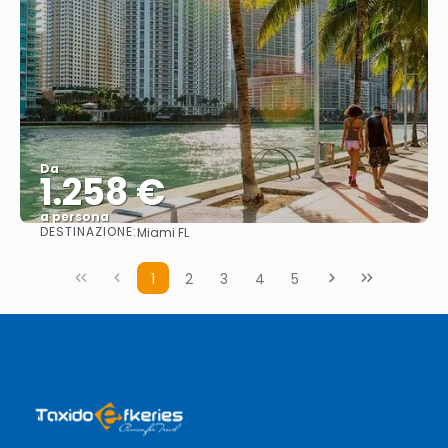
Da
1.258 €
a persona
DESTINAZIONE:
Miami FL
Vedere
1
2
3
4
5