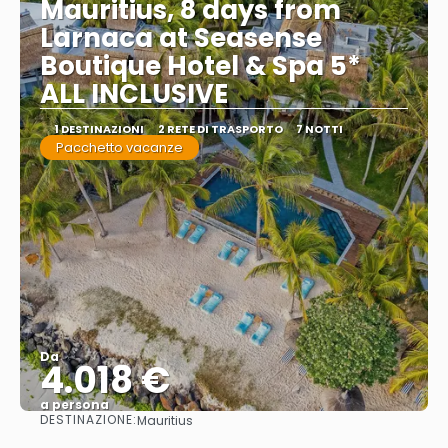
Mauritius, 8 days from
Larnaca at Seasense
Boutique Hotel & Spa 5*
ALL INCLUSIVE
1 DESTINAZIONI
2 RETE DI TRASPORTO
7 NOTTI
Pacchetto vacanze
Da
4.018 €
a persona
DESTINAZIONE:
Mauritius
Vedere