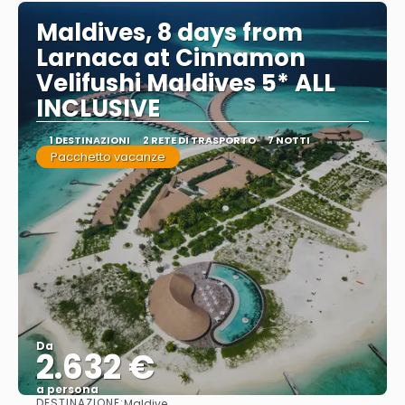
Maldives, 8 days from
Larnaca at Cinnamon
Velifushi Maldives 5* ALL
INCLUSIVE
1 DESTINAZIONI
2 RETE DI TRASPORTO
7 NOTTI
Pacchetto vacanze
Da
2.632 €
a persona
DESTINAZIONE:
Maldive