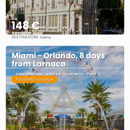
Da
148 €
a persona
DESTINAZIONE:
Varna
Vedere
Miami - Orlando, 8 days
from Larnaca
3 DESTINAZIONI
4 RETE DI TRASPORTO
7 NOTTI
Pacchetto vacanze