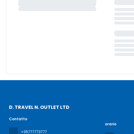
D. TRAVEL N. OUTLET LTD
Contatto
orario
+35777773777