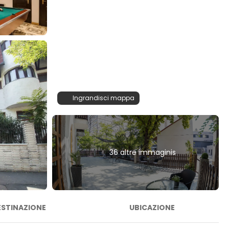
Ingrandisci mappa
36 altre immaginis
ESTINAZIONE
UBICAZIONE