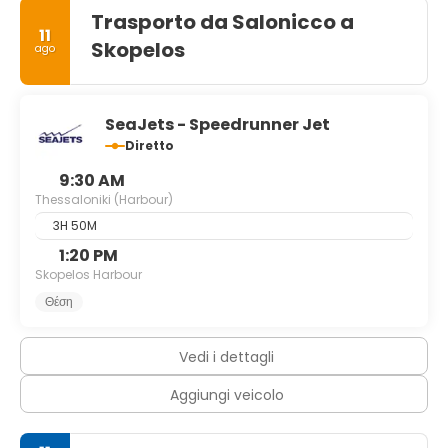
architettura moderna, intensa vita notturna e spiagge
Trasporto da Salonicco a
11
meravigliose sono l'essenza di Salonicco. Essendo la
Skopelos
ago
seconda città più grande della Grecia, Salonicco combina
più di 2.300 anni di storia con tutte le strutture e
l'eccitazione che una moderna città europea.
SeaJets - Speedrunner Jet
Diretto
9:30 AM
Thessaloniki (Harbour)
3H 50M
1:20 PM
Skopelos Harbour
Θέση
Vedi i dettagli
Aggiungi veicolo