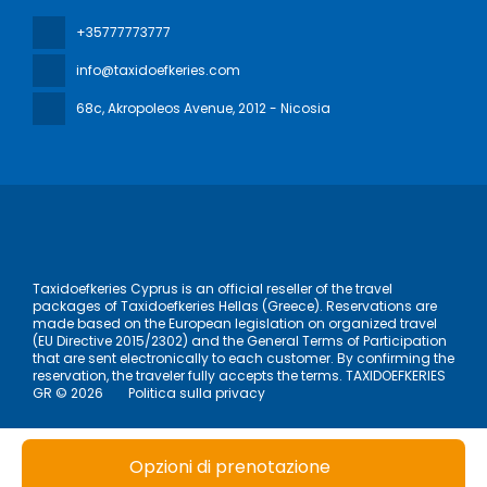
+35777773777
info@taxidoefkeries.com
68c, Akropoleos Avenue
, 2012 - Nicosia
Taxidoefkeries Cyprus is an official reseller of the travel
packages of Taxidoefkeries Hellas (Greece). Reservations are
made based on the European legislation on organized travel
(EU Directive 2015/2302) and the General Terms of Participation
that are sent electronically to each customer. By confirming the
reservation, the traveler fully accepts the terms. TAXIDOEFKERIES
GR © 2026
Politica sulla privacy
Opzioni di prenotazione