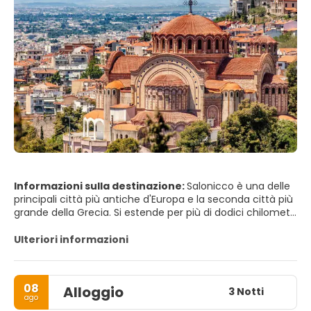
Informazioni sulla destinazione:
Salonicco è una delle
principali città più antiche d'Europa e la seconda città più
grande della Grecia. Si estende per più di dodici chilometri
in una ciotola formata da colline che si affacciano su una
baia che si apre nel Golfo di Thermaikos. È una città
Ulteriori informazioni
fiorente e uno dei più importanti centri commerciali e di
comunicazione del Mediterraneo. Il grande incendio del
1917 distrusse gran parte del centro storico della città, e
08
Alloggio
un terremoto nel 1968 lo lasciò ancora più danneggiato.
3 Notti
ago