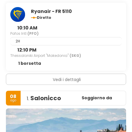
Ryanair - FR 5110
Diretto
10:10 AM
Pafos Intl
(PFO)
2H
12:10 PM
Thessaloniki Airport "Makedonia"
(SKG)
1 borsetta
Vedi i dettagli
08
Salonicco
Soggiorno da
1.
ago