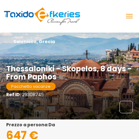
Salonicco, Grecia
Thessaloniki - Skopelos, 8 days -
From Paphos
Pacchetto vacanze
Ref ID:
29308745
prezzo a persona Da
647 €