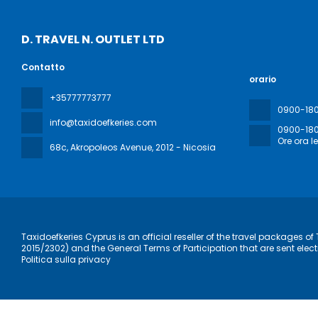
D. TRAVEL N. OUTLET LTD
Contatto
orario
+35777773777
0900-18
info@taxidoefkeries.com
0900-18
Ore ora l
68c, Akropoleos Avenue
, 2012 - Nicosia
Taxidoefkeries Cyprus is an official reseller of the travel packages 
2015/2302) and the General Terms of Participation that are sent elect
Politica sulla privacy