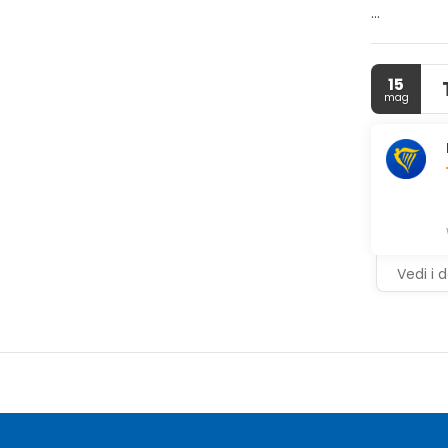
Rilassati i
restare in 
di doccia, 
15
mag
Dissetati c
feriali dal
Potrai usuf
Vedi i d