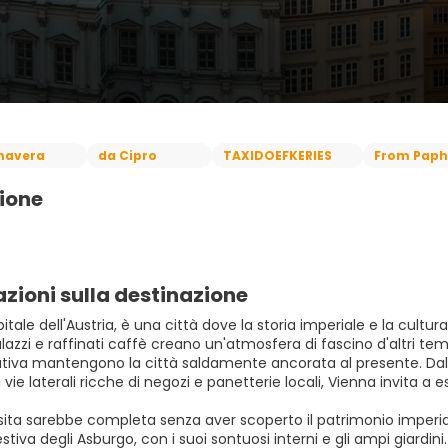
mavera
da Cipro
TAXIDOEFKERIES
From Paph
ione
zioni sulla destinazione
itale dell'Austria, è una città dove la storia imperiale e la cu
lazzi e raffinati caffè creano un'atmosfera di fascino d'altri te
tiva mantengono la città saldamente ancorata al presente. Dalla
 vie laterali ricche di negozi e panetterie locali, Vienna invita a 
ita sarebbe completa senza aver scoperto il patrimonio imperiale
stiva degli Asburgo, con i suoi sontuosi interni e gli ampi giardini.