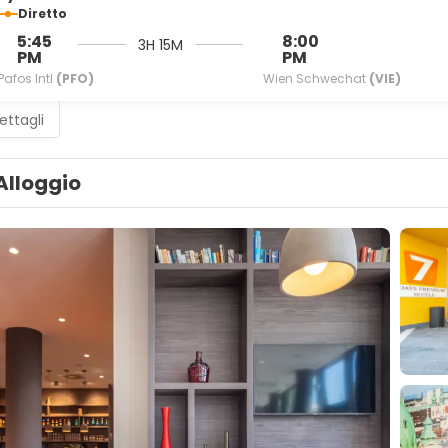
Diretto
5:45
8:00
3H 15M
PM
PM
Pafos Intl
(PFO)
Wien Schwechat
(VIE)
ettagli
Alloggio