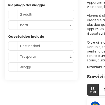
Appartament
Riepilogo del viaggio
vicinanze, 
2 Adulti
Vienna è al
eredità è a
classica qu
notti
2
oppure visi
rilassatevi
Questa idea include
Oltre ai mo
Destinazioni
1
Danubio, fa
periferia d
sicure e u
Trasporto
2
storia, cul
Alloggi
1
Ulteriori 
Servizi 
13
mag