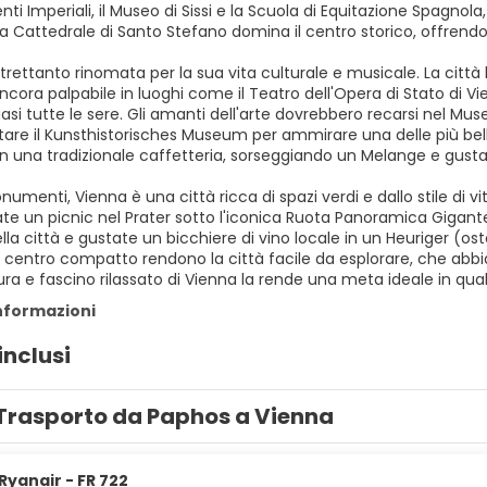
i Imperiali, il Museo di Sissi e la Scuola di Equitazione Spagnola,
la Cattedrale di Santo Stefano domina il centro storico, offrendo
trettanto rinomata per la sua vita culturale e musicale. La città 
ncora palpabile in luoghi come il Teatro dell'Opera di Stato di V
asi tutte le sere. Gli amanti dell'arte dovrebbero recarsi nel M
tare il Kunsthistorisches Museum per ammirare una delle più belle co
 in una tradizionale caffetteria, sorseggiando un Melange e gust
numenti, Vienna è una città ricca di spazi verdi e dallo stile di vi
te un picnic nel Prater sotto l'iconica Ruota Panoramica Gigante
ella città e gustate un bicchiere di vino locale in un Heuriger (os
n centro compatto rendono la città facile da esplorare, che abbi
tura e fascino rilassato di Vienna la rende una meta ideale in qual
informazioni
inclusi
Trasporto da Paphos a Vienna
Ryanair - FR 722