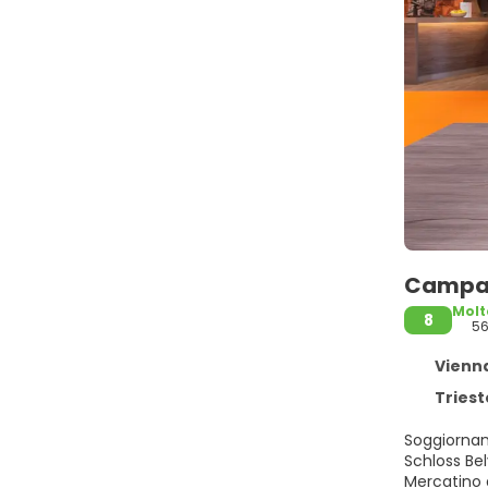
Campan
Molt
8
5
Vienna
Triest
Soggiornan
Schloss Belvedere e a 7
Mercatino d