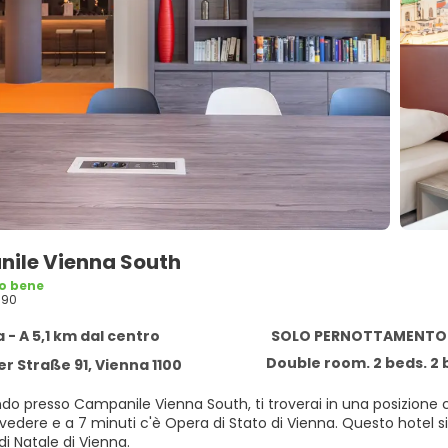
ile Vienna South
o bene
690
 - A 5,1 km dal centro
SOLO PERNOTTAMENTO
Double room. 2 beds. 2
er Straße 91, Vienna 1100
do presso Campanile Vienna South, ti troverai in una posizione c
 minuti c'è Opera di Stato di Vienna. Questo hotel si trova a 4,9 km da Palazzo di Schönbrunn e 6 km da
i Natale di Vienna.