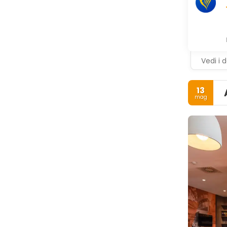
Vedi i d
13
mag