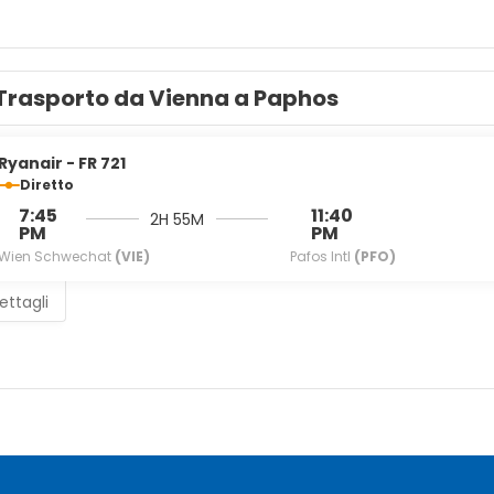
n una delle 152 camere della struttura, complete di aria condizion
contatto con il mondo, mentre la TV con canali via cavo è l'idea
set di cortesia gratuiti e asciugacapelli. I comfort includono tende
Trasporto da Vienna a Paphos
on il tuo drink preferito! Presso questa struttura troverai un bar/
le ore 06:00 alle ore 10:00 dietro versamento di un supplemento.
Ryanair - FR 721
ruire di check-out veloce, una reception aperta 24 ore su 24 e d
Diretto
7:45
11:40
2H 55M
PM
PM
Wien Schwechat
(VIE)
Pafos Intl
(PFO)
ettagli