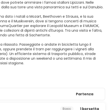
 dove potrete ammirare i famosi stalloni Lipizzani. Nelle
 dalla sua torre una vista panoramica sui tetti e sul Danubio.
ha dato i natali a Mozart, Beethoven e Strauss, e la sua
ienna e il Musikverein, dove si tengono concerti di musica
useumsQuartier per esplorare il Leopold Museum e il MUMOK,
llezioni di dipinti antichi d'Europa. Tra una visita e l'altra,
ando una fetta di Sachertorte.
ta rilassato. Passeggiate o andate in bicicletta lungo il
, oppure prendete il tram per raggiungere i vigneti alla
teria). Un efficiente sistema di trasporto pubblico, strade
ate a disposizione un weekend o una settimana. Il mix di
siasi stagione.
Partenza
1 borsetta
Basic