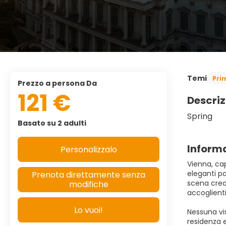
Temi
Pri
prezzo a persona Da
121 €
Descriz
Spring
Basato su 2 adulti
Informa
Personalizzalo
Vienna, cap
eleganti pa
Prenota direttamente senza
scena crea
modifiche
accoglienti
Lo vuoi!
Nessuna vis
residenza e