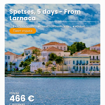
Spetses, 5 days - From
Larnaca
3 НАПРАВЛЕНИЯ
4 ТРАНСПОРТНАЯ СЕТЬ
4 НОЧЬЮ
Пакет отдыха
откуда
466 €
с человека