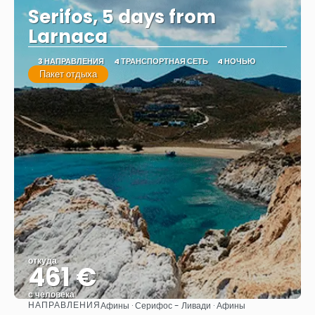
Serifos, 5 days from
Larnaca
3 НАПРАВЛЕНИЯ
4 ТРАНСПОРТНАЯ СЕТЬ
4 НОЧЬЮ
Пакет отдыха
откуда
461 €
с человека
НАПРАВЛЕНИЯ
Афины · Серифос - Ливади · Афины
Видеть