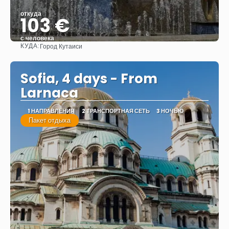
откуда
103 €
с человека
КУДА:
Город Кутаиси
Видеть
Sofia, 4 days - From
Larnaca
1 НАПРАВЛЕНИЯ
2 ТРАНСПОРТНАЯ СЕТЬ
3 НОЧЬЮ
Пакет отдыха