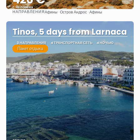
с человека
НАПРАВЛЕНИЯ
Афины · Остров Андрос · Афины
Видеть
Tinos, 5 days from Larnaca
3 НАПРАВЛЕНИЯ
4 ТРАНСПОРТНАЯ СЕТЬ
4 НОЧЬЮ
Пакет отдыха