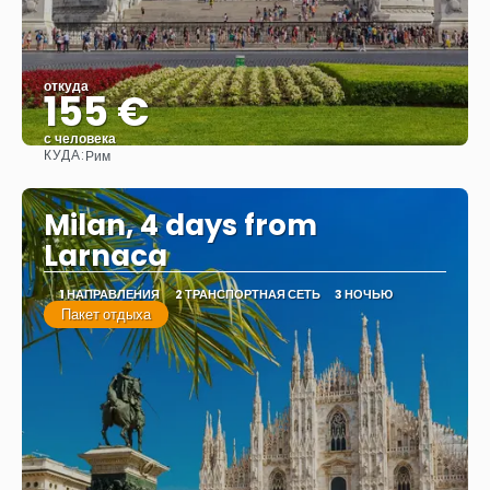
откуда
155 €
с человека
КУДА:
Рим
Видеть
Milan, 4 days from
Larnaca
1 НАПРАВЛЕНИЯ
2 ТРАНСПОРТНАЯ СЕТЬ
3 НОЧЬЮ
Пакет отдыха