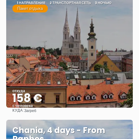
1 НАПРАВЛЕНИЯ
2 ТРАНСПОРТНАЯ СЕТЬ
3 НОЧЬЮ
Пакет отдыха
откуда
158 €
с человека
КУДА:
Загреб
Видеть
Chania, 4 days - From
Paphos