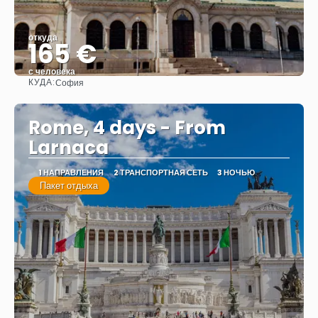
откуда
165 €
с человека
КУДА:
София
Видеть
Rome, 4 days - From
Larnaca
1 НАПРАВЛЕНИЯ
2 ТРАНСПОРТНАЯ СЕТЬ
3 НОЧЬЮ
Пакет отдыха