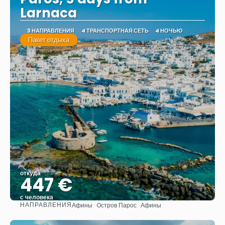
Larnaca
3 НАПРАВЛЕНИЯ
4 ТРАНСПОРТНАЯ СЕТЬ
4 НОЧЬЮ
Пакет отдыха
откуда
447 €
с человека
НАПРАВЛЕНИЯ
Афины · Oстров Парос · Афины
Видеть