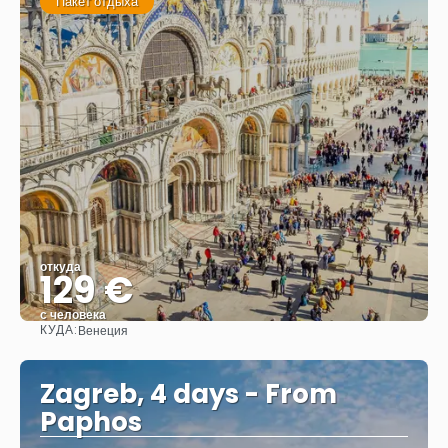
Пакет отдыха
откуда
129 €
с человека
КУДА:
Венеция
Видеть
Zagreb, 4 days - From
Paphos