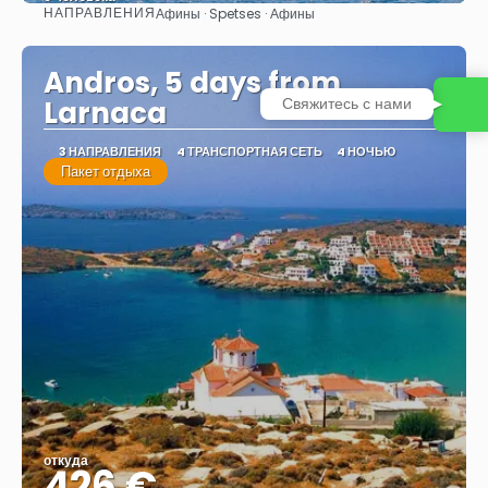
НАПРАВЛЕНИЯ
Афины · Spetses · Афины
Видеть
Andros, 5 days from
Свяжитесь с нами
Larnaca
3 НАПРАВЛЕНИЯ
4 ТРАНСПОРТНАЯ СЕТЬ
4 НОЧЬЮ
Пакет отдыха
откуда
426 €