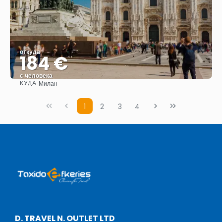
откуда
184 €
с человека
КУДА:
Милан
Видеть
1
2
3
4
D. TRAVEL N. OUTLET LTD