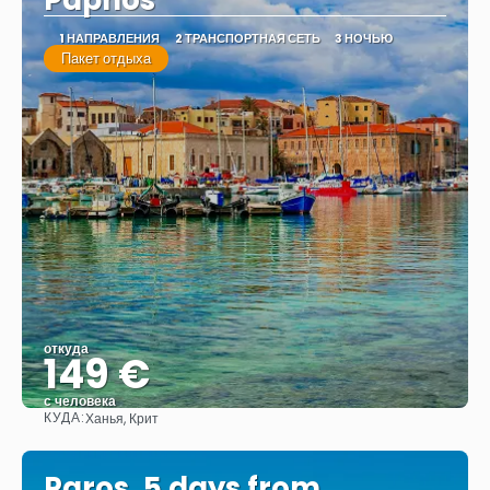
1 НАПРАВЛЕНИЯ
2 ТРАНСПОРТНАЯ СЕТЬ
3 НОЧЬЮ
Пакет отдыха
откуда
149 €
с человека
КУДА:
Ханья, Крит
Видеть
Paros, 5 days from