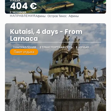
откуда
404 €
с человека
НАПРАВЛЕНИЯ
Афины · Остров Тинос · Афины
Видеть
Kutaisi, 4 days - From
Larnaca
1 НАПРАВЛЕНИЯ
2 ТРАНСПОРТНАЯ СЕТЬ
3 НОЧЬЮ
Пакет отдыха