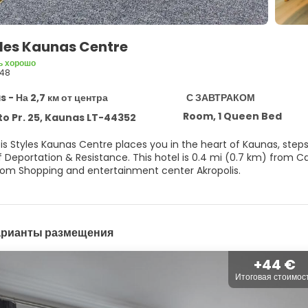
yles Kaunas Centre
ь хорошо
48
 - На 2,7 км от центра
С ЗАВТРАКОМ
Room, 1 Queen Bed
o Pr. 25, Kaunas LT-44352
Ibis Styles Kaunas Centre places you in the heart of Kaunas, st
his hotel is 0.4 mi (0.7 km) from Carmelitian - Holy Cross Catholic Church in Kaunas and 0.5 mi
rom Shopping and entertainment center Akropolis.
eation amenities such as bicycles to rent or take in the view fr
nternet access, gift shops/newsstands, and a television in a co
арианты размещения
elf at home in one of the 82 air-conditioned rooms featuring fl
ps you connected, and cable programming is available for your
plimentary toiletries and hair dryers. Conveniences include phon
+44 €
Итоговая стоимос
l at the restaurant or snacks in the coffee shop/cafe. The hotel
drink at one of the 2 bars/lounges. Buffet breakfasts are availabl