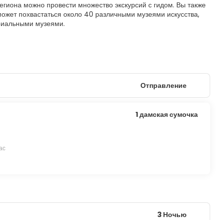
гиона можно провести множество экскурсий с гидом. Вы также
 может похвастаться около 40 различными музеями искусства,
ориальными музеями.
Отправление
1 дамская сумочка
ас
3 Ночью