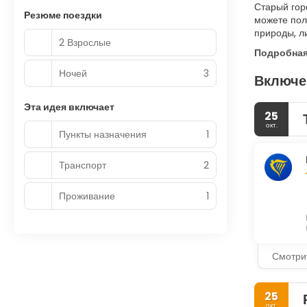
Старый гор
Резюме поездки
можете пол
природы, л
2 Взрослые
Подробна
Ночей
3
Включе
Эта идея включает
25
окт.
Пункты назначения
1
Транспорт
2
Проживание
1
Смотри
25
окт.