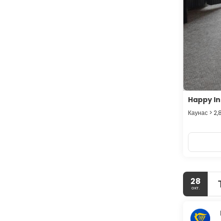
Happy I
Каунас > 2,
28
окт.