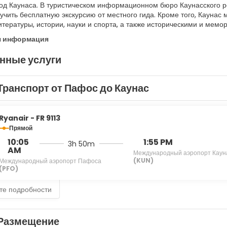
од Каунаса. В туристическом информационном бюро Каунасского ре
учить бесплатную экскурсию от местного гида. Кроме того, Каунас
итературы, истории, науки и спорта, а также историческими и мем
я информация
нные услуги
Транспорт от Пафос до Каунас
Ryanair - FR 9113
Прямой
10:05
1:55 PM
3h 50m
AM
Международный аэропорт Каун
(KUN)
Международный аэропорт Пафоса
(PFO)
те подробности
Размещение