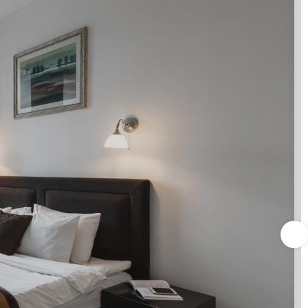
ess center, and complimentary newspapers in the lobby.
 meters) of space consisting of a conference center and
(available 24 hours) and a train station pick-up service.