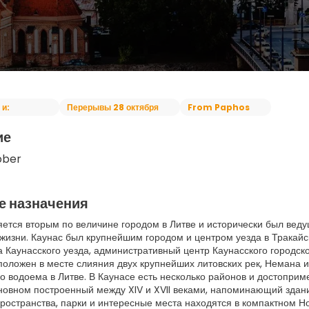
 и:
Перерывы 28 октября
From Paphos
ие
ober
е назначения
яется вторым по величине городом в Литве и исторически был вед
 жизни. Каунас был крупнейшим городом и центром уезда в Тракайс
а Каунасского уезда, административный центр Каунасского городск
положен в месте слияния двух крупнейших литовских рек, Немана и
о водоема в Литве. В Каунасе есть несколько районов и достоприме
сновном построенный между XIV и XVII веками, напоминающий здани
ространства, парки и интересные места находятся в компактном Н