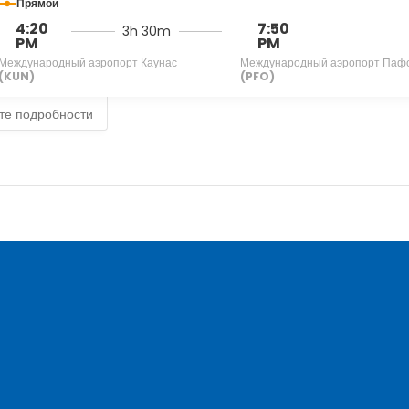
Прямой
4:20
7:50
3h 30m
PM
PM
Международный аэропорт Каунас
Международный аэропорт Паф
(KUN)
(PFO)
те подробности