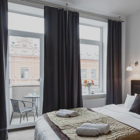
menities include complimentary wired internet access, a busin
n event in Kaunas? This hotel has 1474 square feet (137 square
ms. For a surcharge, guests may use a roundtrip airport shuttle 