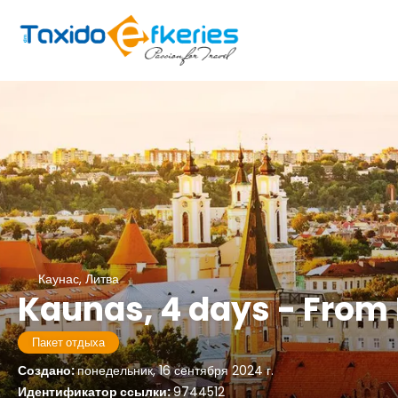
Каунас, Литва
Kaunas, 4 days - From
Пакет отдыха
Создано:
понедельник, 16 сентября 2024 г.
Идентификатор ссылки:
9744512