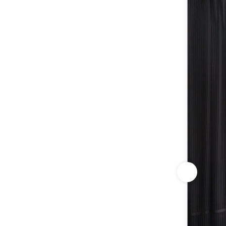
Featured a
Planning a
meeting roo