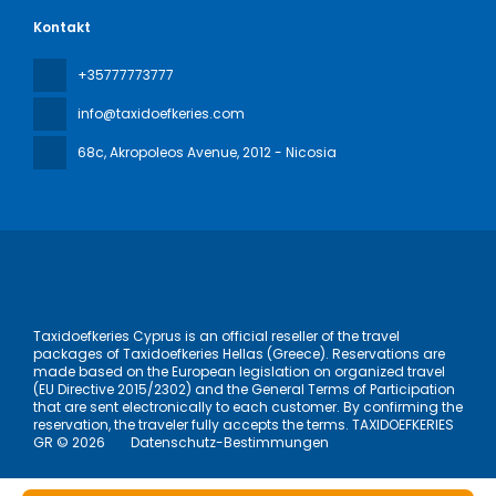
Kontakt
+35777773777
info@taxidoefkeries.com
68c, Akropoleos Avenue
, 2012 - Nicosia
Taxidoefkeries Cyprus is an official reseller of the travel
packages of Taxidoefkeries Hellas (Greece). Reservations are
made based on the European legislation on organized travel
(EU Directive 2015/2302) and the General Terms of Participation
that are sent electronically to each customer. By confirming the
reservation, the traveler fully accepts the terms. TAXIDOEFKERIES
GR © 2026
Datenschutz-Bestimmungen