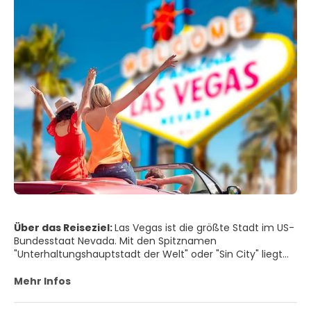
Über das Reiseziel:
Las Vegas ist die größte Stadt im US-
Bundesstaat Nevada. Mit den Spitznamen
"Unterhaltungshauptstadt der Welt" oder "Sin City" liegt
sie in der Mojave-Wüste und ist von trockenen Bergen
umgeben. Las Vegas ist weltweit berühmt für seine
Mehr Infos
konsolidierten Casino-Hotels und die damit verbundene
Unterhaltung. Die Stadt beherbergt viele Mega-