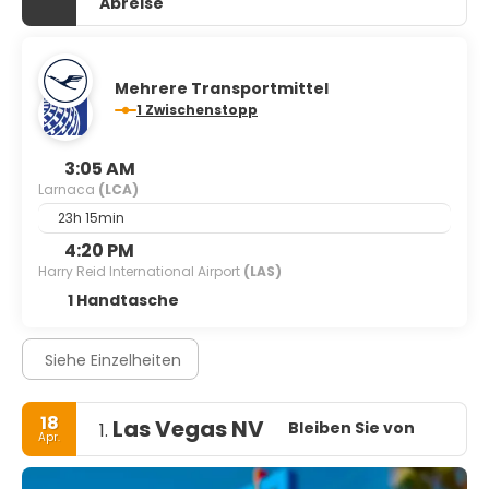
Abreise
Mehrere Transportmittel
1 Zwischenstopp
3:05 AM
Larnaca
(LCA)
23h 15min
4:20 PM
Harry Reid International Airport
(LAS)
1 Handtasche
Siehe Einzelheiten
18
Las Vegas NV
Bleiben Sie von
1.
Apr.