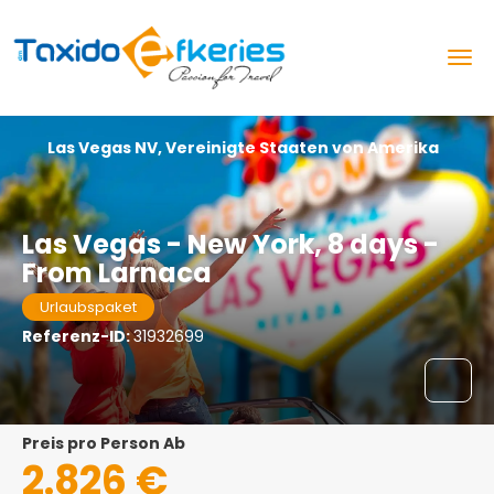
Las Vegas NV, Vereinigte Staaten von Amerika
Las Vegas - New York, 8 days -
From Larnaca
Urlaubspaket
Referenz-ID:
31932699
Preis pro Person Ab
2.826 €