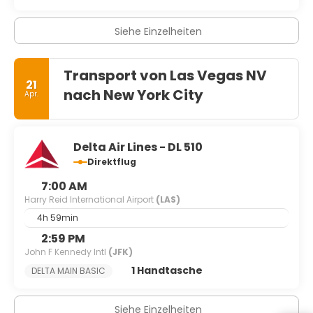
Wasserkanäle befahren, und Opernsänger unterhalten ihr
gefangenes Publikum an Bord. Das gegenüberliegende
Ende des Strips liegt am nächsten zum Flughafen und
Siehe Einzelheiten
beginnt mit der lustigen Darstellung von Ägypten mit
seinem Luxor-Casino, obwohl es in Luxor keine Pyramiden
gibt, aber in Las Vegas ist alles möglich.
Transport von Las Vegas NV
21
nach New York City
Apr.
Delta Air Lines - DL 510
Direktflug
7:00 AM
Harry Reid International Airport
(LAS)
4h 59min
2:59 PM
John F Kennedy Intl
(JFK)
1 Handtasche
DELTA MAIN BASIC
Siehe Einzelheiten