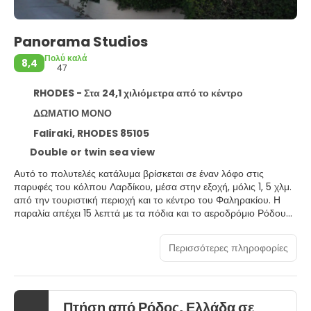
Panorama Studios
Πολύ καλά
8,4
47
RHODES - Στα 24,1 χιλιόμετρα από το κέντρο
ΔΩΜΑΤΙΟ ΜΟΝΟ
Faliraki, RHODES 85105
Double or twin sea view
Αυτό το πολυτελές κατάλυμα βρίσκεται σε έναν λόφο στις
παρυφές του κόλπου Λαρδίκου, μέσα στην εξοχή, μόλις 1, 5 χλμ.
από την τουριστική περιοχή και το κέντρο του Φαληρακίου. Η
παραλία απέχει 15 λεπτά με τα πόδια και το αεροδρόμιο Ρόδου
«Διαγόρας» περίπου 18 χλμ. Πρόκειται για ένα όμορφο
συγκρότημα στούντιο με ωραία αρχιτεκτονική και υπέροχους
Περισσότερες πληροφορίες
κήπους. Όλα τα δωμάτια είναι απλά διακοσμημένα αλλά πολύ
άνετα, δημιουργώντας μια ήρεμη ατμόσφαιρα για τους
επισκέπτες. Διαθέτουν επίσης ιδιωτικό μπαλκόνι ή βεράντα και
μικρή κουζίνα με ψυγείο. Οι επισκέπτες μπορούν να
Πτήση από Ρόδος, Ελλάδα σε
απολαύσουν τον ήλιο στις ξαπλώστρες και τις ομπρέλες δίπλα