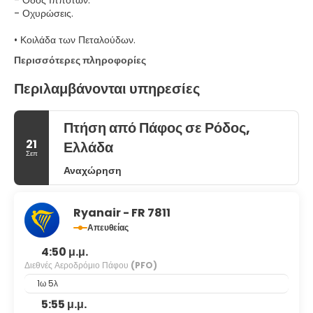
- Οχυρώσεις.
Περισσότερες πληροφορίες
Περιλαμβάνονται υπηρεσίες
Πτήση από Πάφος σε Ρόδος,
21
Ελλάδα
Σεπ
Αναχώρηση
Ryanair - FR 7811
Απευθείας
4:50 μ.μ.
Διεθνές Αεροδρόμιο Πάφου
(PFO)
1ω 5λ
5:55 μ.μ.