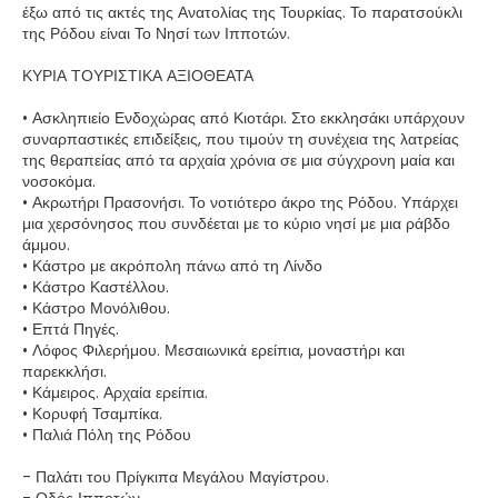
έξω από τις ακτές της Ανατολίας της Τουρκίας. Το παρατσούκλι
της Ρόδου είναι Το Νησί των Ιπποτών.
ΚΥΡΙΑ ΤΟΥΡΙΣΤΙΚΑ ΑΞΙΟΘΕΑΤΑ
• Ασκληπιείο Ενδοχώρας από Κιοτάρι. Στο εκκλησάκι υπάρχουν
συναρπαστικές επιδείξεις, που τιμούν τη συνέχεια της λατρείας
της θεραπείας από τα αρχαία χρόνια σε μια σύγχρονη μαία και
νοσοκόμα.
• Ακρωτήρι Πρασονήσι. Το νοτιότερο άκρο της Ρόδου. Υπάρχει
μια χερσόνησος που συνδέεται με το κύριο νησί με μια ράβδο
άμμου.
• Κάστρο με ακρόπολη πάνω από τη Λίνδο
• Κάστρο Καστέλλου.
• Κάστρο Μονόλιθου.
• Επτά Πηγές.
• Λόφος Φιλερήμου. Μεσαιωνικά ερείπια, μοναστήρι και
παρεκκλήσι.
• Κάμειρος. Αρχαία ερείπια.
• Κορυφή Τσαμπίκα.
• Παλιά Πόλη της Ρόδου
- Παλάτι του Πρίγκιπα Μεγάλου Μαγίστρου.
- Οδός Ιπποτών.