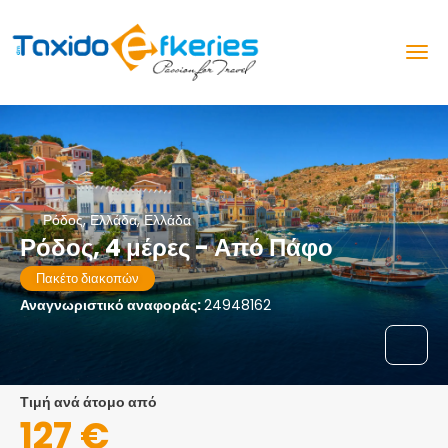
Ρόδος, Ελλάδα, Ελλάδα
Ρόδος, 4 μέρες - Από Πάφο
Πακέτο διακοπών
Αναγνωριστικό αναφοράς:
24948162
τιμή ανά άτομο από
127 €