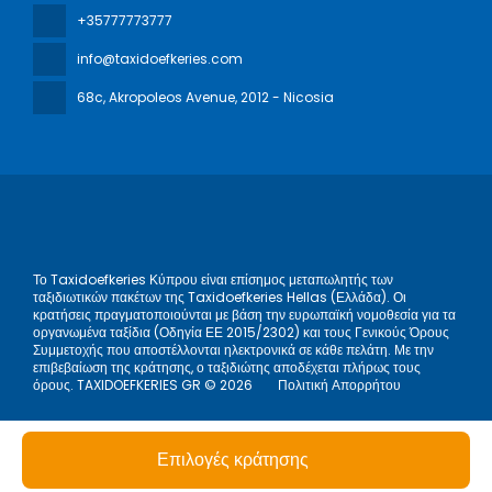
+35777773777
info@taxidoefkeries.com
68c, Akropoleos Avenue
, 2012 - Nicosia
Το Taxidoefkeries Κύπρου είναι επίσημος μεταπωλητής των
ταξιδιωτικών πακέτων της Taxidoefkeries Hellas (Ελλάδα). Οι
κρατήσεις πραγματοποιούνται με βάση την ευρωπαϊκή νομοθεσία για τα
οργανωμένα ταξίδια (Οδηγία ΕΕ 2015/2302) και τους Γενικούς Όρους
Συμμετοχής που αποστέλλονται ηλεκτρονικά σε κάθε πελάτη. Με την
επιβεβαίωση της κράτησης, ο ταξιδιώτης αποδέχεται πλήρως τους
όρους. TAXIDOEFKERIES GR © 2026
Πολιτική Απορρήτου
Επιλογές κράτησης