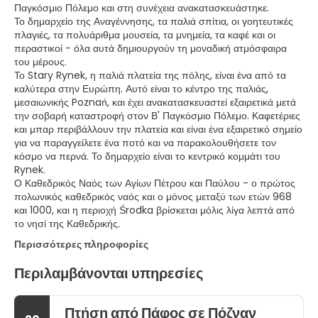
Παγκόσμιο Πόλεμο και στη συνέχεια ανακατασκευάστηκε.
Το δημαρχείο της Αναγέννησης, τα παλιά σπίτια, οι γοητευτικές
πλαγιές, τα πολυάριθμα μουσεία, τα μνημεία, τα καφέ και οι
περαστικοί - όλα αυτά δημιουργούν τη μοναδική ατμόσφαιρα
του μέρους.
Το Stary Rynek, η παλιά πλατεία της πόλης, είναι ένα από τα
καλύτερα στην Ευρώπη. Αυτό είναι το κέντρο της παλιάς,
μεσαιωνικής Poznań, και έχει ανακατασκευαστεί εξαιρετικά μετά
την σοβαρή καταστροφή στον Β' Παγκόσμιο Πόλεμο. Καφετέριες
και μπαρ περιβάλλουν την πλατεία και είναι ένα εξαιρετικό σημείο
για να παραγγείλετε ένα ποτό και να παρακολουθήσετε τον
κόσμο να περνά. Το δημαρχείο είναι το κεντρικό κομμάτι του
Rynek.
Ο Καθεδρικός Ναός των Αγίων Πέτρου και Παύλου - ο πρώτος
πολωνικός καθεδρικός ναός και ο μόνος μεταξύ των ετών 968
και 1000, και η περιοχή Środka βρίσκεται μόλις λίγα λεπτά από
το νησί της Καθεδρικής.
Περισσότερες πληροφορίες
Περιλαμβάνονται υπηρεσίες
Πτήση από Πάφος σε Πόζναν