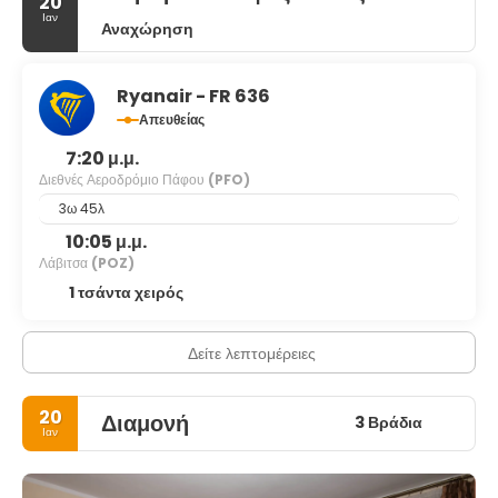
20
Ιαν
Αναχώρηση
Ryanair - FR 636
Απευθείας
7:20 μ.μ.
Διεθνές Αεροδρόμιο Πάφου
(PFO)
3ω 45λ
10:05 μ.μ.
Λάβιτσα
(POZ)
1 τσάντα χειρός
Δείτε λεπτομέρειες
20
Διαμονή
3 Βράδια
Ιαν