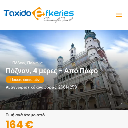
Πόζναν, Πολωνία
Πόζναν, 4 μέρες - Από Πάφο
Πακέτο διακοπών
Αναγνωριστικό αναφοράς:
26614259
τιμή ανά άτομο από
164 €